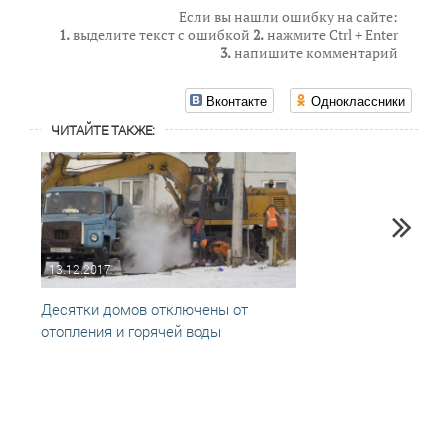
Если вы нашли ошибку на сайте:
1.
выделите текст с ошибкой
2.
нажмите Ctrl + Enter
3.
напишите комментарий
Вконтакте
Одноклассники
ЧИТАЙТЕ ТАКЖЕ:
13.12.2017
24.10
Десятки домов отключены от
УГХ К
отопления и горячей воды
жител
матер