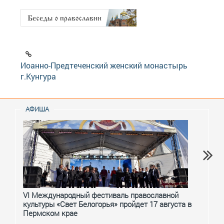
Иоанно-Предтеченский женский монастырь
г.Кунгура
АФИША
VI Международный фестиваль православной
От с
культуры «Свет Белогорья» пройдет 17 августа в
перм
Пермском крае