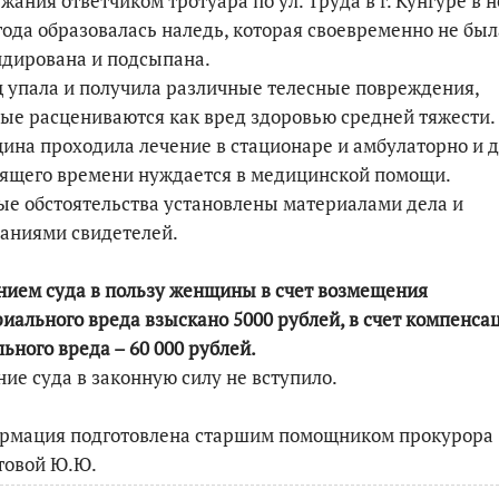
жания ответчиком тротуара по ул. Труда в г. Кунгуре в 
года образовалась наледь, которая своевременно не был
дирована и подсыпана.
 упала и получила различные телесные повреждения,
ые расцениваются как вред здоровью средней тяжести.
на проходила лечение в стационаре и амбулаторно и 
ящего времени нуждается в медицинской помощи.
е обстоятельства установлены материалами дела и
аниями свидетелей.
ием суда в пользу женщины в счет возмещения
иального вреда взыскано 5000 рублей, в счет компенса
ьного вреда – 60 000 рублей.
ие суда в законную силу не вступило.
рмация подготовлена старшим помощником прокурора
товой Ю.Ю.