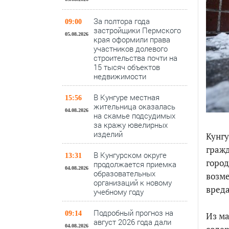
За полтора года
09:00
застройщики Пермского
05.08.2026
края оформили права
участников долевого
строительства почти на
15 тысяч объектов
недвижимости
В Кунгуре местная
15:56
жительница оказалась
04.08.2026
на скамье подсудимых
за кражу ювелирных
изделий
Кунгу
гражд
В Кунгурском округе
13:31
город
продолжается приемка
04.08.2026
образовательных
возм
организаций к новому
вреда
учебному году
Подробный прогноз на
09:14
Из ма
август 2026 года дали
04.08.2026