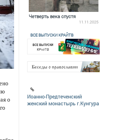
ятилетки
Четверть века спустя
Весь день с Бого
18.12.2025
11.11.2025
ВСЕ ВЫПУСКИ КРАЙТВ
ено
ию
Иоанно-Предтеченский
ая о
женский монастырь г.Кунгура
го