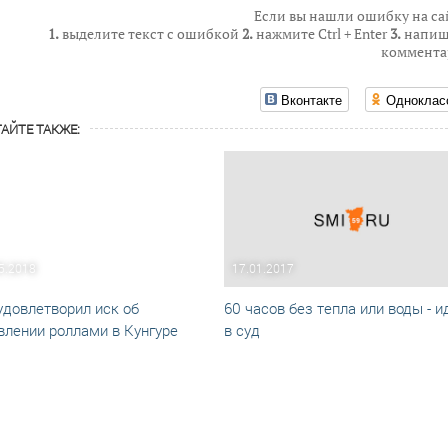
Если вы нашли ошибку на са
1.
выделите текст с ошибкой
2.
нажмите Ctrl + Enter
3.
напиш
коммента
Вконтакте
Одноклас
АЙТЕ ТАКЖЕ:
5.2018
17.01.2017
удовлетворил иск об
60 часов без тепла или воды - и
влении роллами в Кунгуре
в суд