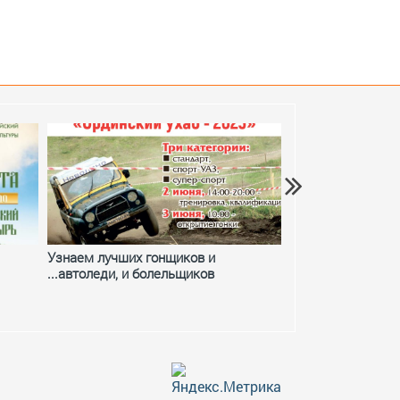
Узнаем лучших гонщиков и
Фестивальное ле
...автоледи, и болельщиков