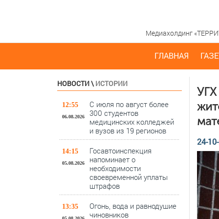
Медиахолдинг «ТЕРРИТО
ГЛАВНАЯ
ГАЗЕ
НОВОСТИ
\
ИСТОРИИ
УГХ
С июля по август более
жит
12:55
300 студентов
06.08.2026
мат
медицинских колледжей
и вузов из 19 регионов
24-10-
Госавтоинспекция
14:15
напоминает о
05.08.2026
необходимости
своевременной уплаты
штрафов
Огонь, вода и равнодушие
13:35
чиновников
05.08.2026