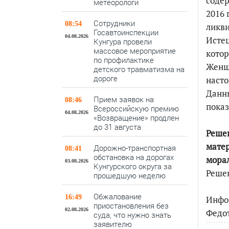
содер
метеорологи
2016 
Сотрудники
08:54
ликви
Госавтоинспекции
04.08.2026
Истец
Кунгура провели
массовое мероприятие
котор
по профилактике
Женщи
детского травматизма на
дороге
насто
Данны
Прием заявок на
08:46
показ
Всероссийскую премию
04.08.2026
«Возвращение» продлен
до 31 августа
Решен
матер
Дорожно-транспортная
08:41
обстановка на дорогах
морал
03.08.2026
Кунгурского округа за
Решен
прошедшую неделю
Обжалование
16:49
Инфо
приостановления без
02.08.2026
Федо
суда, что нужно знать
заявителю