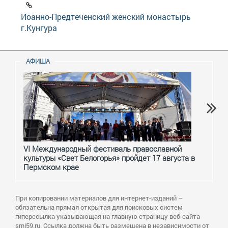
Иоанно-Предтеченский женский монастырь
г.Кунгура
АФИША
VI Международный фестиваль православной
От с
культуры «Свет Белогорья» пройдет 17 августа в
перм
Пермском крае
При копировании материалов для интернет-изданий –
обязательна прямая открытая для поисковых систем
гиперссылка указывающая на главную страницу веб-сайта
smi59.ru. Ссылка должна быть размещена в независимости от