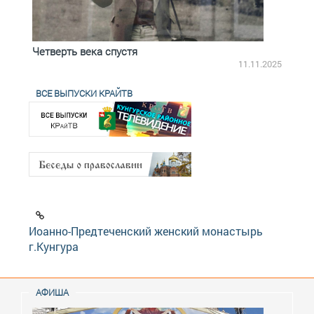
Четверть века спустя
Весь
2.2025
11.11.2025
ВСЕ ВЫПУСКИ КРАЙТВ
Иоанно-Предтеченский женский монастырь
г.Кунгура
АФИША