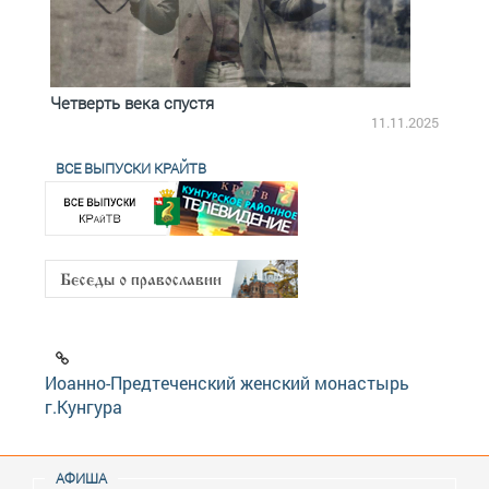
Четверть века спустя
Весь
2.2025
11.11.2025
ВСЕ ВЫПУСКИ КРАЙТВ
Иоанно-Предтеченский женский монастырь
г.Кунгура
АФИША