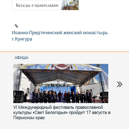
Иоанно-Предтеченский женский монастырь
г.Кунгура
АФИША
VI Международный фестиваль православной
От с
культуры «Свет Белогорья» пройдет 17 августа в
перм
Пермском крае