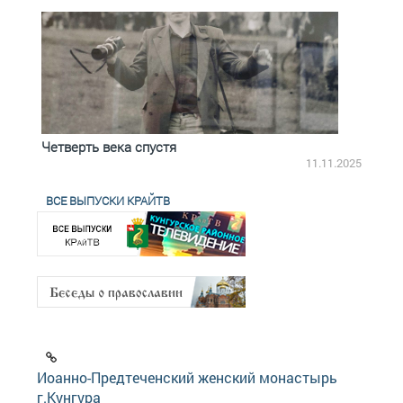
Четверть века спустя
Весь
2.2025
11.11.2025
ВСЕ ВЫПУСКИ КРАЙТВ
Иоанно-Предтеченский женский монастырь
г.Кунгура