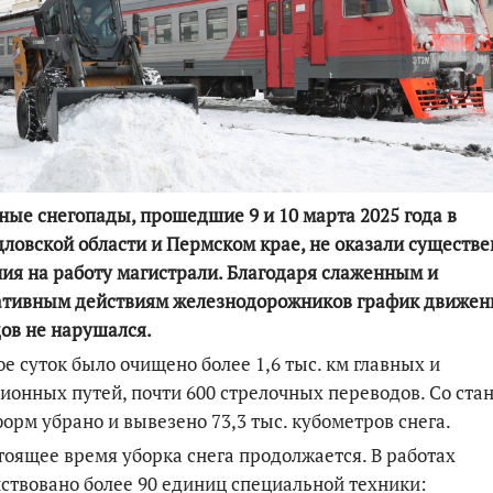
По итогам первой п
ые снегопады, прошедшие 9 и 10 марта 2025 года в
ловской области и Пермском крае, не оказали существе
ия на работу магистрали. Благодаря слаженным и
ативным действиям железнодорожников график движен
ов не нарушался.
ое суток было очищено более 1,6 тыс. км главных и
ионных путей, почти 600 стрелочных переводов. Со ста
орм убрано и вывезено 73,3 тыс. кубометров снега.
тоящее время уборка снега продолжается. В работах
ствовано более 90 единиц специальной техники: