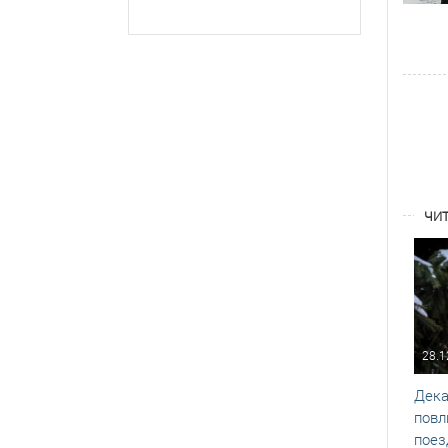
ЧИТ
28.1
Дека
повл
поез