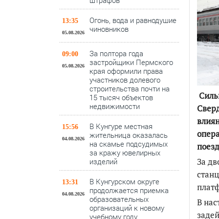
штрафов
Огонь, вода и равнодушие
13:35
чиновников
05.08.2026
За полтора года
09:00
застройщики Пермского
05.08.2026
края оформили права
участников долевого
строительства почти на
Сильн
15 тысяч объектов
недвижимости
Сверд
влиян
В Кунгуре местная
15:56
опер
жительница оказалась
04.08.2026
на скамье подсудимых
поезд
за кражу ювелирных
За дв
изделий
станц
В Кунгурском округе
13:31
платф
продолжается приемка
04.08.2026
образовательных
В нас
организаций к новому
задей
учебному году