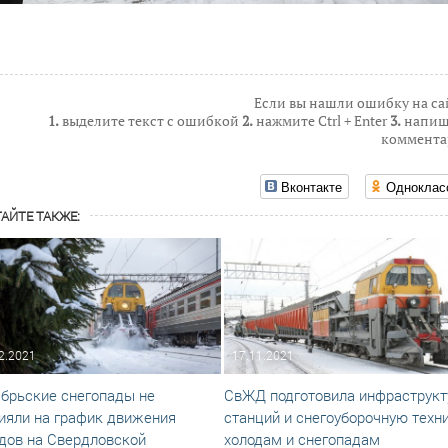
Если вы нашли ошибку на са
1.
выделите текст с ошибкой
2.
нажмите Ctrl + Enter
3.
напиш
коммента
Вконтакте
Одноклас
АЙТЕ ТАКЖЕ:
2.2021
17.11.2021
брьские снегопады не
СвЖД подготовила инфраструкт
ияли на график движения
станций и снегоуборочную техни
дов на Свердловской
холодам и снегопадам