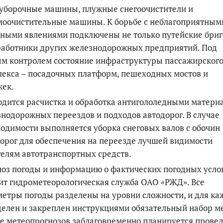
оуборочные машины, плужные снегоочистители и
моочистительные машины. К борьбе с неблагоприятным
ными явлениями подключены не только путейские бриг
работники других железнодорожных предприятий. Под
м контролем состояние инфраструктуры пассажирског
екса – посадочных платформ, пешеходных мостов и
жек.
дится расчистка и обработка антигололедными матери
нодорожных переездов и подходов автодорог. В случае
одимости выполняется уборка снеговых валов с обочин
орог для обеспечения на переезде лучшей видимости
елям автотранспортных средств.
оз погоды и информацию о фактических погодных усло
ит гидрометеорологическая служба ОАО «РЖД». Все
етры погоды разделены на уровни сложности, и для ка
елен и закреплен инструкциями обязательный набор ме
е метеопрогнозов заблаговременно планируется прове