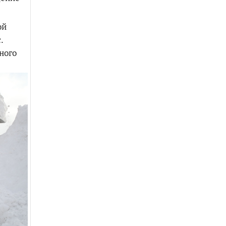
ой
.
ного