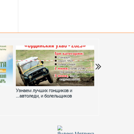
весеннего паводка
Узнаем лучших гонщиков и
Фестивальное ле
...автоледи, и болельщиков