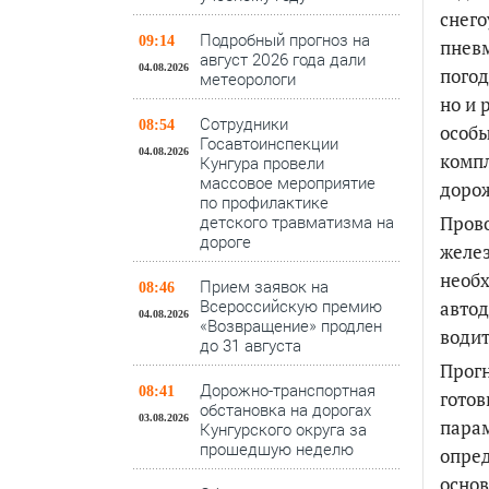
снег
Подробный прогноз на
09:14
пнев
август 2026 года дали
04.08.2026
погод
метеорологи
но и 
Сотрудники
08:54
особы
Госавтоинспекции
04.08.2026
компл
Кунгура провели
массовое мероприятие
доро
по профилактике
Прово
детского травматизма на
дороге
желез
необх
Прием заявок на
08:46
Всероссийскую премию
автод
04.08.2026
«Возвращение» продлен
водит
до 31 августа
Прогн
Дорожно-транспортная
08:41
готов
обстановка на дорогах
03.08.2026
парам
Кунгурского округа за
прошедшую неделю
опред
основ