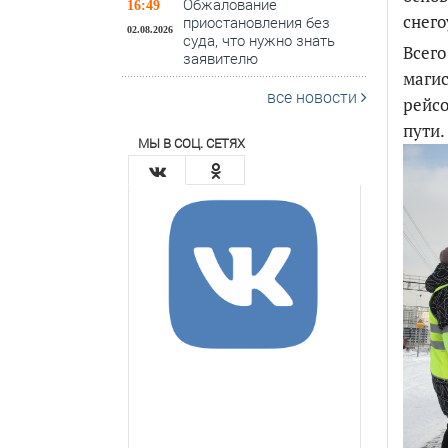
Обжалование
16:49
снего
приостановления без
02.08.2026
суда, что нужно знать
Всего
заявителю
магис
все новости
рейсо
пути.
МЫ В СОЦ. СЕТЯХ