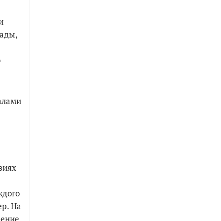
и
ады,
о
алами
виях
ждого
р. На
дение