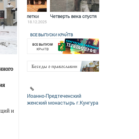
ятилетки
Четверть века спустя
Весь день с Бого
18.12.2025
11.11.2025
ВСЕ ВЫПУСКИ КРАЙТВ
нного
ия
Иоанно-Предтеченский
женский монастырь г.Кунгура
нций и