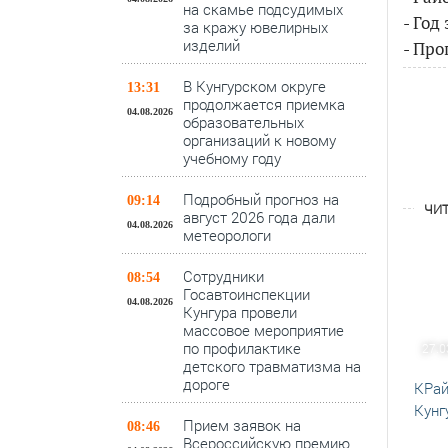
на скамье подсудимых
- Год
за кражу ювелирных
изделий
- Про
В Кунгурском округе
13:31
продолжается приемка
04.08.2026
образовательных
организаций к новому
учебному году
Подробный прогноз на
09:14
ЧИТ
август 2026 года дали
04.08.2026
метеорологи
Сотрудники
08:54
Госавтоинспекции
04.08.2026
Кунгура провели
массовое мероприятие
по профилактике
27.0
детского травматизма на
дороге
КРай
Кунг
Прием заявок на
08:46
Всероссийскую премию