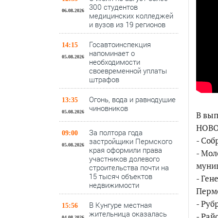
300 студентов
06.08.2026
медицинских колледжей
и вузов из 19 регионов
Госавтоинспекция
14:15
напоминает о
05.08.2026
необходимости
своевременной уплаты
штрафов
Огонь, вода и равнодушие
13:35
чиновников
05.08.2026
В вып
НОВО
За полтора года
09:00
- Соб
застройщики Пермского
05.08.2026
края оформили права
- Мо
участников долевого
муниц
строительства почти на
15 тысяч объектов
- Ге
недвижимости
Пермс
- Руб
В Кунгуре местная
15:56
жительница оказалась
- Рай
04.08.2026