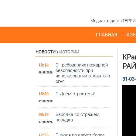
Медиахолдинг «ТЕРРИТО
ГЛАВНАЯ
ГАЗЕ
НОВОСТИ
\
ИСТОРИИ
КРа
О требованиях пожарной
РА
10:14
безопасности при
08.08.2026
использовании открытого
31-03-
огня
С Днём строителя!
16:09
07.08.2026
Зарядка со стражем
08:49
порядка
07.08.2026
С июля по август более
12:55