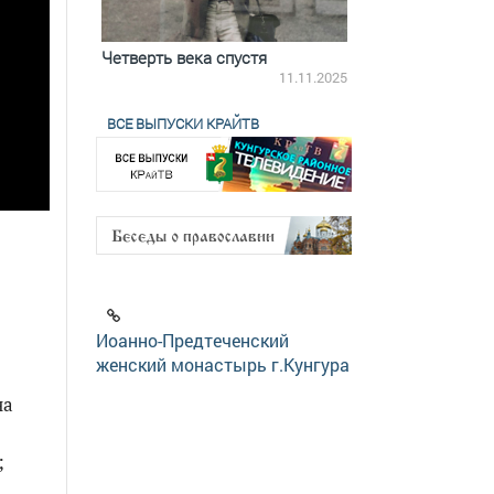
ятилетки
Четверть века спустя
Весь день с Бого
18.12.2025
11.11.2025
ВСЕ ВЫПУСКИ КРАЙТВ
Иоанно-Предтеченский
женский монастырь г.Кунгура
на
;