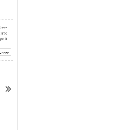
йте:
ите
рий
сники
10.02.2017
03.04.2018
И
КРайТВ от 10-02-2017 НОВОСТИ
КРайТВ 03 04 2018 
Кунгурского РАЙОНА
Кунгурского РАЙОНА