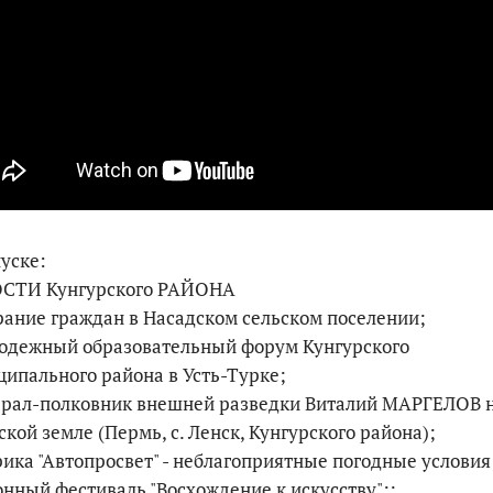
По итогам первой п
уске:
СТИ Кунгурского РАЙОНА
рание граждан в Насадском сельском поселении;
лодежный образовательный форум Кунгурского
ипального района в Усть-Турке;
нерал-полковник внешней разведки Виталий МАРГЕЛОВ 
кой земле (Пермь, с. Ленск, Кунгурского района);
рика "Автопросвет" - неблагоприятные погодные условия
онный фестиваль "Восхождение к искусству";;