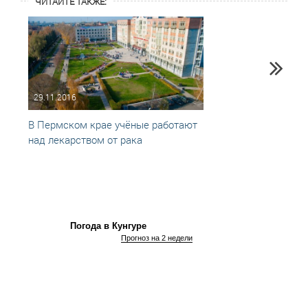
ЧИТАЙТЕ ТАКЖЕ:
29.11.2016
23.03
В Пермском крае учёные работают
Молод
над лекарством от рака
супер
Погода в Кунгуре
Прогноз на 2 недели