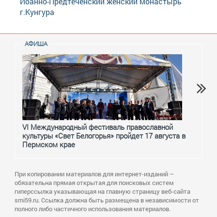
Иоанно-Предтеченский женский монастырь
г.Кунгура
АФИША
VI Международный фестиваль православной
От с
культуры «Свет Белогорья» пройдет 17 августа в
перм
Пермском крае
При копировании материалов для интернет-изданий –
обязательна прямая открытая для поисковых систем
гиперссылка указывающая на главную страницу веб-сайта
smi59.ru. Ссылка должна быть размещена в независимости от
полного либо частичного использования материалов.