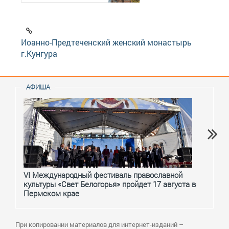
Иоанно-Предтеченский женский монастырь
г.Кунгура
АФИША
VI Международный фестиваль православной
От с
культуры «Свет Белогорья» пройдет 17 августа в
перм
Пермском крае
При копировании материалов для интернет-изданий –