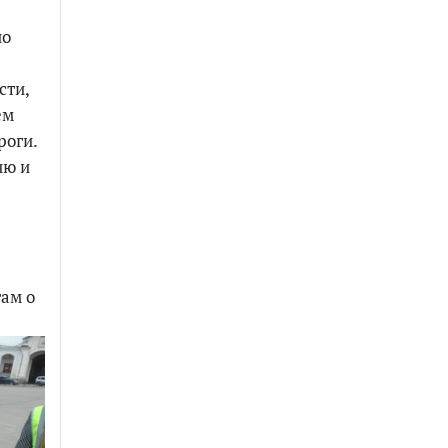
по
сти,
ем
роги.
ию и
ам о