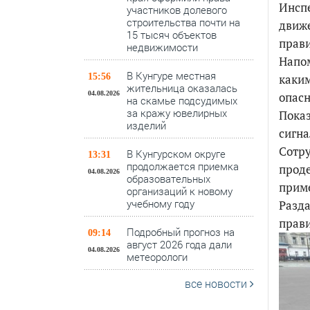
Инсп
участников долевого
строительства почти на
движе
15 тысяч объектов
прав
недвижимости
Напом
В Кунгуре местная
15:56
каким
жительница оказалась
04.08.2026
опасн
на скамье подсудимых
за кражу ювелирных
Показ
изделий
сигна
Сотр
В Кунгурском округе
13:31
продолжается приемка
проде
04.08.2026
образовательных
приме
организаций к новому
учебному году
Разда
прави
Подробный прогноз на
09:14
август 2026 года дали
04.08.2026
метеорологи
все новости