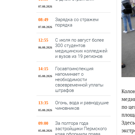
07.08.2026
Зарядка со стражем
08:49
порядка
07.08.2026
С июля по август более
12:55
300 студентов
06.08.2026
медицинских колледжей
и вузов из 19 регионов
Госавтоинспекция
14:15
напоминает о
05.08.2026
необходимости
своевременной уплаты
штрафов
Колон
медиц
Огонь, вода и равнодушие
13:35
по це
чиновников
05.08.2026
площ
Здесь
За полтора года
09:00
застройщики Пермского
экстр
05.08.2026
края оформили права