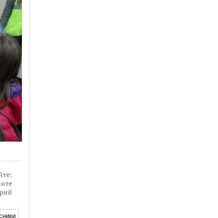
йте:
ите
рий
сники