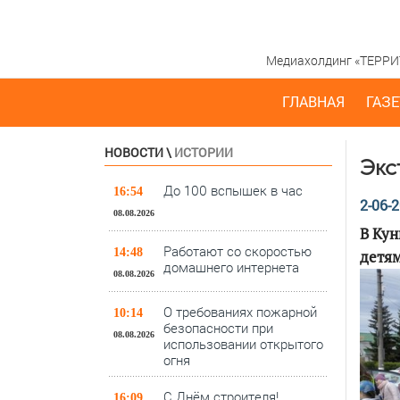
Медиахолдинг «ТЕРРИТО
ГЛАВНАЯ
ГАЗЕ
НОВОСТИ
\
ИСТОРИИ
Экс
До 100 вспышек в час
16:54
2-06-2
08.08.2026
В Кун
Работают со скоростью
14:48
детям
домашнего интернета
08.08.2026
О требованиях пожарной
10:14
безопасности при
08.08.2026
использовании открытого
огня
С Днём строителя!
16:09