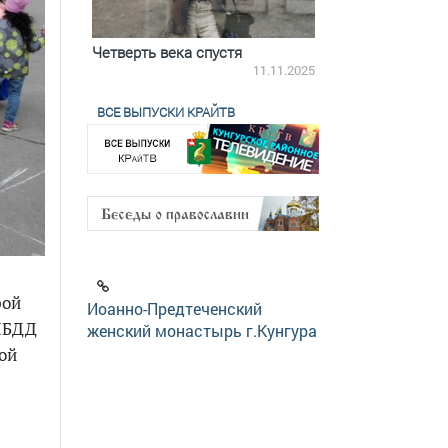
ятилетки
Четверть века спустя
Весь день с Бого
18.12.2025
11.11.2025
ВСЕ ВЫПУСКИ КРАЙТВ
рой
Иоанно-Предтеченский
ГИБДД
женский монастырь г.Кунгура
ой