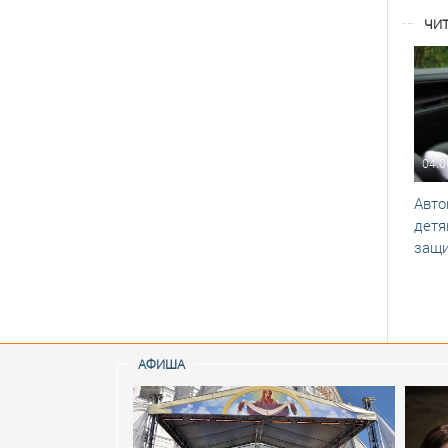
ЧИТ
04.0
Авто
детя
защи
АФИША