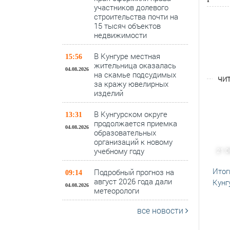
участников долевого
строительства почти на
15 тысяч объектов
недвижимости
В Кунгуре местная
15:56
жительница оказалась
04.08.2026
на скамье подсудимых
ЧИТ
за кражу ювелирных
изделий
В Кунгурском округе
13:31
продолжается приемка
04.08.2026
образовательных
организаций к новому
учебному году
21.0
Итог
Подробный прогноз на
09:14
август 2026 года дали
Кунг
04.08.2026
метеорологи
все новости