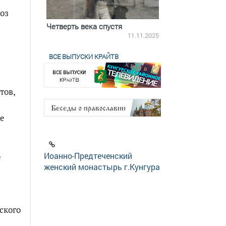
оз
ятилетки
Четверть века спустя
Весь день с Бого
18.12.2025
11.11.2025
ВСЕ ВЫПУСКИ КРАЙТВ
тов,
не
Иоанно-Предтеченский
е
женский монастырь г.Кунгура
ского