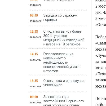
2 мес
07.08.2026
им. Ч
Зарядка со стражем
08:49
3 мес
порядка
07.08.2026
«Ост
С июля по август более
12:55
300 студентов
Побе
06.08.2026
медицинских колледжей
«Самы
и вузов из 19 регионов
механ
Госавтоинспекция
14:15
«Лучш
напоминает о
05.08.2026
заняв
необходимости
своевременной уплаты
меха
штрафов
«Лучш
заняв
Огонь, вода и равнодушие
13:35
чиновников
механ
05.08.2026
За полтора года
09:00
По ин
застройщики Пермского
05.08.2026
райо
края оформили права