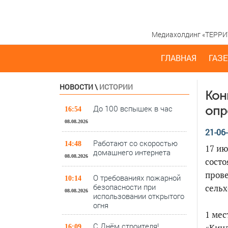
Медиахолдинг «ТЕРРИТО
ГЛАВНАЯ
ГАЗЕ
НОВОСТИ
\
ИСТОРИИ
Кон
До 100 вспышек в час
опр
16:54
08.08.2026
21-06-
Работают со скоростью
14:48
17 ию
домашнего интернета
08.08.2026
состо
прове
О требованиях пожарной
10:14
безопасности при
сельх
08.08.2026
использовании открытого
огня
1 мес
С Днём строителя!
«Кин
16:09