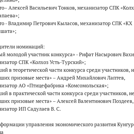
то– Алексей Васильевич Тонков, механизатор СПК «Колх
апаева»;
По итогам первой п
то - Владимир Петрович Кыласов, механизатор СПК «КХ
ашата»;
дители номинаций:
й молодой участник конкурса» - Рифат Насырович Вахи
изатор СПК «Колхоз Усть-Турский»;
ий в теоретической части конкурса среди участников, 
ших призовые места» – Андрей Михайлович Лаптев,
низатор АО «Птицефабрика «Комсомольская»;
ий в практической части конкурса среди участников, н
ших призовые места» – Алексей Валентинович Поздеев,
изатор ИП Садулаев В. С.
формации управления экономического развития Кунгур
на