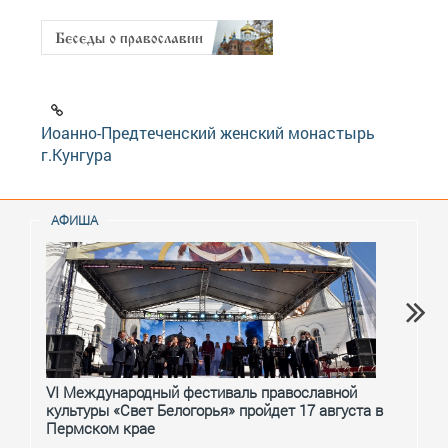
Иоанно-Предтеченский женский монастырь
г.Кунгура
АФИША
VI Международный фестиваль православной
От с
культуры «Свет Белогорья» пройдет 17 августа в
перм
Пермском крае