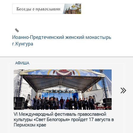
Иоанно-Предтеченский женский монастырь
г.Кунгура
АФИША
VI Международный фестиваль православной
От с
культуры «Свет Белогорья» пройдет 17 августа в
перм
Пермском крае