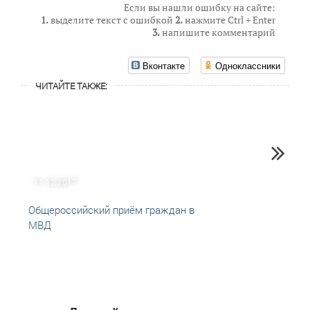
Если вы нашли ошибку на сайте:
1.
выделите текст с ошибкой
2.
нажмите Ctrl + Enter
3.
напишите комментарий
Вконтакте
Одноклассники
ЧИТАЙТЕ ТАКЖЕ:
11.12.2017
19.07
Общероссийский приём граждан в
«Неза
МВД
админ
ответ
корру