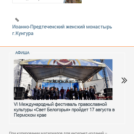
Иоанно-Предтеченский женский монастырь
г.Кунгура
АФИША
VI Международный фестиваль православной
От с
культуры «Свет Белогорья» пройдет 17 августа в
перм
Пермском крае
При копировании материалов для интернет-изданий –