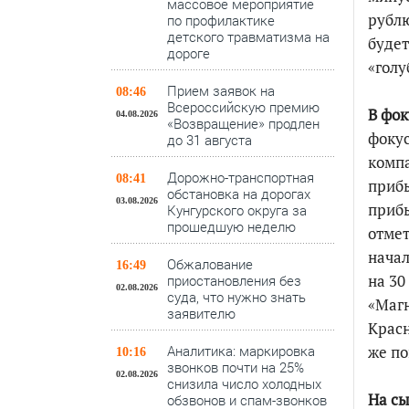
массовое мероприятие
рублю
по профилактике
детского травматизма на
будет
дороге
«гол
Прием заявок на
08:46
Всероссийскую премию
В фок
04.08.2026
«Возвращение» продлен
фокус
до 31 августа
компа
Дорожно-транспортная
08:41
прибы
обстановка на дорогах
03.08.2026
прибы
Кунгурского округа за
прошедшую неделю
отмет
начал
Обжалование
16:49
на 30
приостановления без
02.08.2026
суда, что нужно знать
«Магн
заявителю
Красн
Аналитика: маркировка
же по
10:16
звонков почти на 25%
02.08.2026
снизила число холодных
На сы
обзвонов и спам-звонков