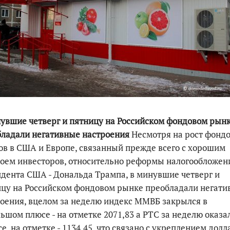
По итогам первой п
увшие четверг и пятницу на Российском фондовом рын
ладали негативные настроения
Несмотря на рост фонд
в в США и Европе, связанный прежде всего с хорошим
оем инвесторов, относительно реформы налогообложен
дента США - Дональда Трампа, в минувшие четверг и
цу на Российском фондовом рынке преобладали негат
оения, вцелом за неделю индекс ММВБ закрылся в
ьшом плюсе - на отметке 2071,83 а РТС за неделю оказа
е, на отметке - 1134,45, что связано с укреплением долл