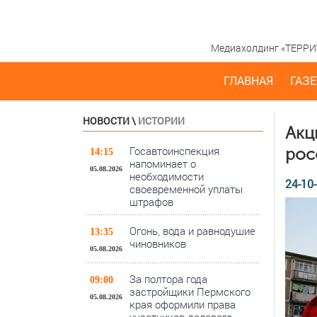
Медиахолдинг «ТЕРРИТО
ГЛАВНАЯ
ГАЗЕ
НОВОСТИ
\
ИСТОРИИ
Акц
Госавтоинспекция
рос
14:15
напоминает о
05.08.2026
необходимости
24-10-
своевременной уплаты
штрафов
Огонь, вода и равнодушие
13:35
чиновников
05.08.2026
За полтора года
09:00
застройщики Пермского
05.08.2026
края оформили права