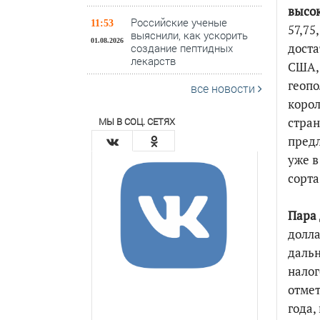
высок
Российские ученые
11:53
57,75
выяснили, как ускорить
01.08.2026
доста
создание пептидных
лекарств
США, 
геопо
все новости
корол
стран
МЫ В СОЦ. СЕТЯХ
предл
уже в
сорта
Пара 
долла
дальн
налог
отмет
года,