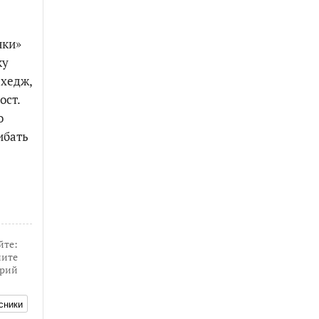
чки»
ку
 хедж,
ост.
о
ибать
йте:
ите
рий
сники