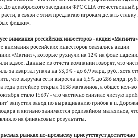
. До декабрьского заседания ФРС США отечественный 
 расти, в связи с этим предлагаю игрокам делать ставку
убые фишки».
усе внимания российских инвесторов - акции «Магнита»
е внимания российских инвесторов оказались акции
нии «Магнит», которые рухнули на 12% на фоне падени
ли вдвое. Данные из отчета компании говорят, что чист
ль за квартал упала на 53,3% - до 6,9 млрд. руб., хотя ст
ить, что выручка сети выросла на 6,5% до 286 млрд. руб.
а года ритейлер открыл 1638 магазинов, а общее кол-во
 октября стало 15697 - что частично снизило чистую при
ит" запустил завод по выращиванию грибов в п. Дорож
одара и активно занимается редизайном магазинов, что
влияло на финансовые результаты.
рьевых рынках по-прежнему присутствует достаточно