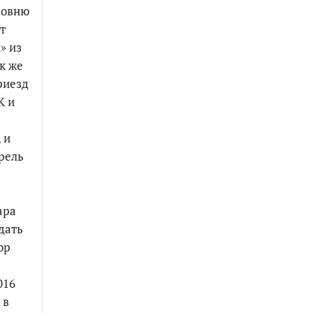
ровню
т
» из
к же
риезд
К и
 и
рель
ара
дать
ор
016
 в