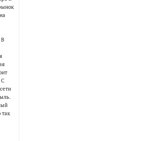
рынок
 на
В
я
ая
оит
 С
 сети
быль.
ный
 так