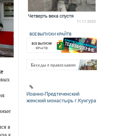
ятилетки
Четверть века спустя
Весь день с Бого
18.12.2025
11.11.2025
ВСЕ ВЫПУСКИ КРАЙТВ
ке
овых
Иоанно-Предтеченский
ия
женский монастырь г.Кунгура
ивные
лся в
ара к