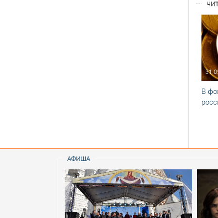
ЧИТ
31.0
В фо
росс
АФИША