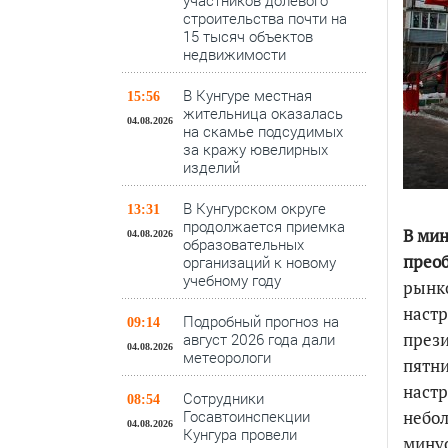
участников долевого
строительства почти на
15 тысяч объектов
недвижимости
В Кунгуре местная
15:56
жительница оказалась
04.08.2026
на скамье подсудимых
за кражу ювелирных
изделий
В Кунгурском округе
13:31
продолжается приемка
В мин
04.08.2026
образовательных
преоб
организаций к новому
учебному году
рынко
настр
Подробный прогноз на
09:14
прези
август 2026 года дали
04.08.2026
метеорологи
пятни
настр
Сотрудники
08:54
Госавтоинспекции
небол
04.08.2026
Кунгура провели
минус