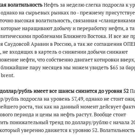
ая волатильность
Нефть за неделю слегка подросла к у
, однако на сырьевых рынках по - прежнему присутствуе
точно высокая волатильность, связанная »сланцевиками
которые наращивают добычу и переработку нефти, а та
литическими проблемами Ближнего Востока. И все же п
я Саудовсой Аравии в Россию, а так же соглашения ОПЕ
, не входящих в картель о снижении добычи снижают
ожение нефти, что собственно двигает котировки вверх,
 ближайшие пару месяцев мы можем увидеть $65 за бар
 brent.
доллар/рубль имеет все шансы снизится до уровня 52
П
р/рубль подросла на уровень 57,49, однако не стоит ожи
ейшего роста, так как на данный момент дейсвует факт
ового периода и цены на нефть растут. Вообще стоит
ить понижательный тренд по доллару/рублю с начала 2
 который уверенно движется к уровню 52. Волатильность