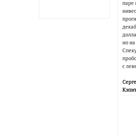
паре 
инвес
прогн
декаб
долла
но на
Спеку
пробо
с лев
Серге
Кэпи