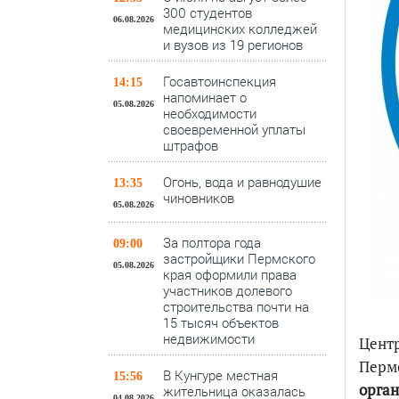
300 студентов
06.08.2026
медицинских колледжей
и вузов из 19 регионов
Госавтоинспекция
14:15
напоминает о
05.08.2026
необходимости
своевременной уплаты
штрафов
Огонь, вода и равнодушие
13:35
чиновников
05.08.2026
За полтора года
09:00
застройщики Пермского
05.08.2026
края оформили права
участников долевого
строительства почти на
15 тысяч объектов
недвижимости
Цент
Пермс
В Кунгуре местная
15:56
орган
жительница оказалась
04.08.2026