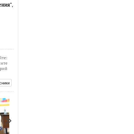
ения"
,
йте:
ите
рий
сники
28.02.2017
05.03.2018