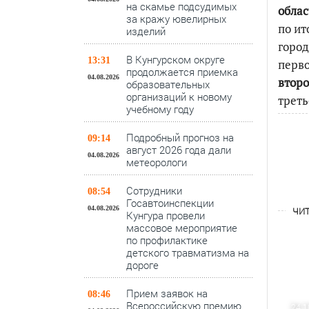
на скамье подсудимых
облас
за кражу ювелирных
по ит
изделий
город
В Кунгурском округе
13:31
перво
продолжается приемка
04.08.2026
второ
образовательных
организаций к новому
треть
учебному году
Подробный прогноз на
09:14
август 2026 года дали
04.08.2026
метеорологи
Сотрудники
08:54
Госавтоинспекции
04.08.2026
ЧИТ
Кунгура провели
массовое мероприятие
по профилактике
детского травматизма на
дороге
Прием заявок на
08:46
Всероссийскую премию
24.1