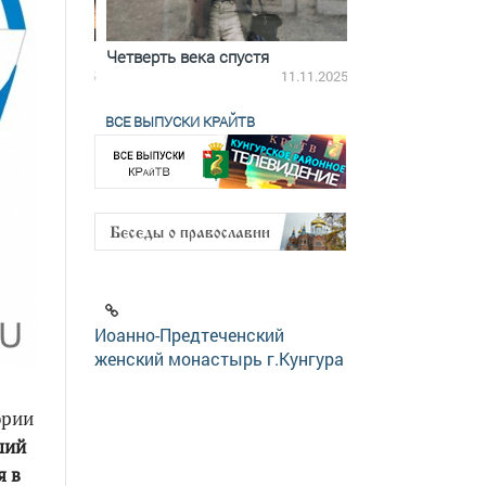
ятилетки
Четверть века спустя
Весь день с Бого
18.12.2025
11.11.2025
ВСЕ ВЫПУСКИ КРАЙТВ
Иоанно-Предтеченский
женский монастырь г.Кунгура
ории
ший
я в