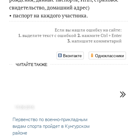
свидетельство, домашний адрес)
• паспорт на каждого участника.
Если вы нашли ошибку на сайте:
1.
выделите текст с ошибкой
2.
нажмите Ctrl + Enter
3.
напишите комментарий
Вконтакте
Одноклассники
ЧИТАЙТЕ ТАКЖЕ:
15.06.2016
02.08
Первенство по военно-прикладным
Футбо
видам спорта пройдет в Кунгурском
стали
районе
спар