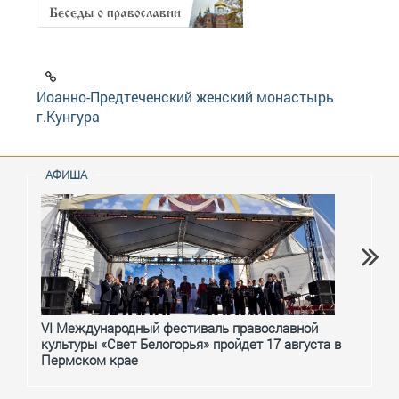
Иоанно-Предтеченский женский монастырь
г.Кунгура
АФИША
VI Международный фестиваль православной
От с
культуры «Свет Белогорья» пройдет 17 августа в
перм
Пермском крае