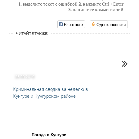
1.
выделите текст с ошибкой
2.
нажмите Ctrl + Enter
3.
напишите комментарий
Вконтакте
Одноклассники
ЧИТАЙТЕ ТАКЖЕ:
26.09.2019
31.07
Криминальная сводка за неделю в
Крими
Кунгуре и Кунгурском районе
Кунгу
Погода в Кунгуре