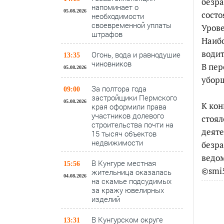
безра
напоминает о
05.08.2026
состо
необходимости
своевременной уплаты
Урове
штрафов
Наибо
водит
Огонь, вода и равнодушие
13:35
чиновников
В пер
05.08.2026
убор
За полтора года
09:00
застройщики Пермского
05.08.2026
К кон
края оформили права
участников долевого
стоял
строительства почти на
деяте
15 тысяч объектов
недвижимости
безра
ведом
В Кунгуре местная
15:56
©smi5
жительница оказалась
04.08.2026
на скамье подсудимых
за кражу ювелирных
изделий
В Кунгурском округе
13:31