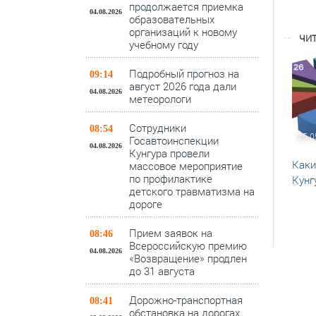
продолжается приемка
04.08.2026
образовательных
организаций к новому
ЧИТ
учебному году
Подробный прогноз на
09:14
август 2026 года дали
04.08.2026
метеорологи
Сотрудники
08:54
25.0
Госавтоинспекции
04.08.2026
Кунгура провели
Каки
массовое мероприятие
по профилактике
Кунг
детского травматизма на
дороге
Прием заявок на
08:46
Всероссийскую премию
04.08.2026
«Возвращение» продлен
до 31 августа
Дорожно-транспортная
08:41
обстановка на дорогах