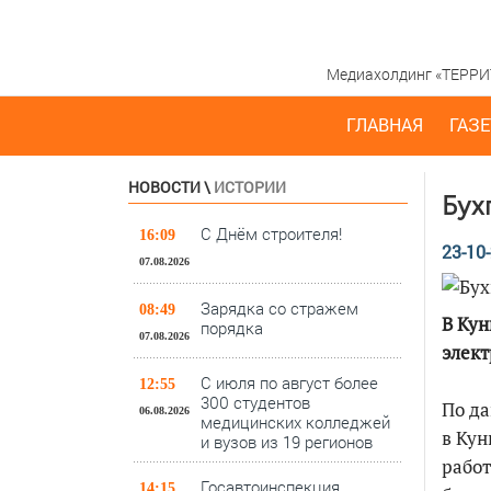
Медиахолдинг «ТЕРРИТО
ГЛАВНАЯ
ГАЗЕ
НОВОСТИ
\
ИСТОРИИ
Бух
С Днём строителя!
16:09
23-10-
07.08.2026
Зарядка со стражем
08:49
В Кун
порядка
07.08.2026
элек
С июля по август более
12:55
300 студентов
По да
06.08.2026
медицинских колледжей
в Кун
и вузов из 19 регионов
работ
Госавтоинспекция
14:15