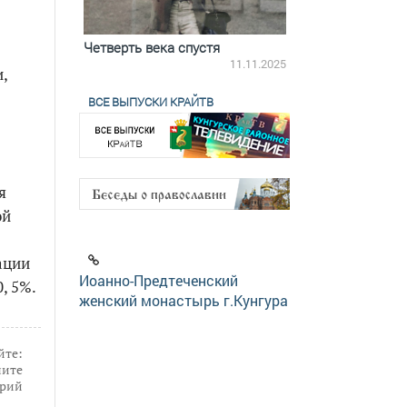
ятилетки
Четверть века спустя
Весь день с Бого
18.12.2025
11.11.2025
,
ВСЕ ВЫПУСКИ КРАЙТВ
я
ой
ации
Иоанно-Предтеченский
, 5%.
женский монастырь г.Кунгура
йте:
ите
рий