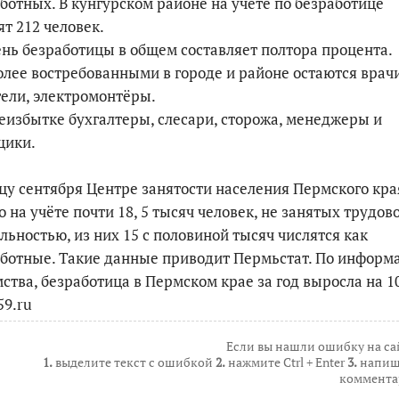
ботных. В кунгурском районе на учёте по безработице
ят 212 человек.
По итогам первой п
нь безработицы в общем составляет полтора процента.
лее востребованными в городе и районе остаются врачи
ели, электромонтёры.
еизбытке бухгалтеры, слесари, сторожа, менеджеры и
щики.
цу сентября Центре занятости населения Пермского кра
о на учёте почти 18, 5 тысяч человек, не занятых трудов
льностью, из них 15 с половиной тысяч числятся как
ботные. Такие данные приводит Пермьстат. По информ
ства, безработица в Пермском крае за год выросла на 10
9.ru
Если вы нашли ошибку на са
1.
выделите текст с ошибкой
2.
нажмите Ctrl + Enter
3.
напиш
коммента