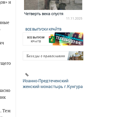
цов» и
ятилетки
Четверть века спустя
Весь день с Бого
18.12.2025
11.11.2025
инные
о
ВСЕ ВЫПУСКИ КРАЙТВ
яч
ущего
Иоанно-Предтеченский
женский монастырь г.Кунгура
пасно
ник
. Тем