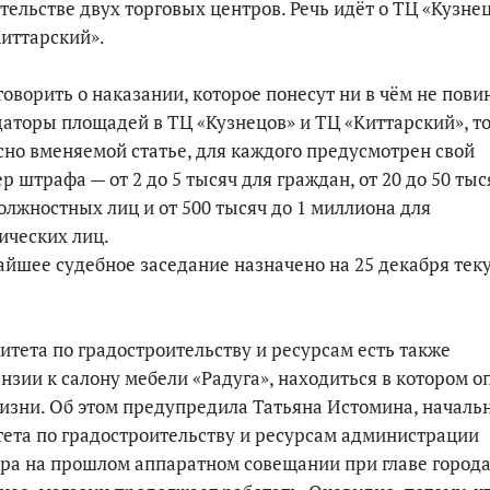
тельстве двух торговых центров. Речь идёт о ТЦ «Кузне
иттарский».
По итогам первой п
говорить о наказании, которое понесут ни в чём не пов
аторы площадей в ТЦ «Кузнецов» и ТЦ «Киттарский», т
сно вменяемой статье, для каждого предусмотрен свой
р штрафа — от 2 до 5 тысяч для граждан, от 20 до 50 тыс
олжностных лиц и от 500 тысяч до 1 миллиона для
ических лиц.
йшее судебное заседание назначено на 25 декабря тек
итета по градостроительству и ресурсам есть также
нзии к салону мебели «Радуга», находиться в котором о
изни. Об этом предупредила Татьяна Истомина, началь
ета по градостроительству и ресурсам администрации
ра на прошлом аппаратном совещании при главе города