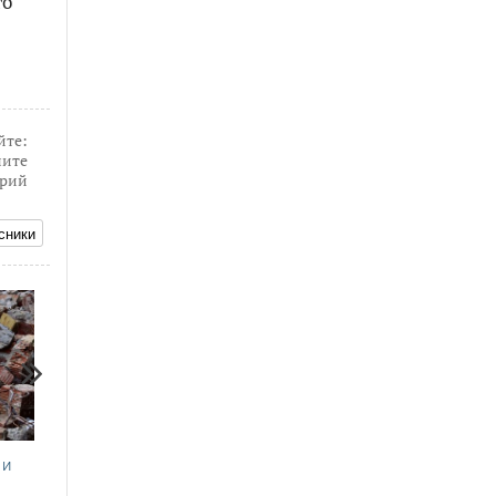
то
йте:
ите
рий
сники
16.12.2019
26.03.2018
 и
Кунгурская прокуратура выявила
Сотрудники админист
стройки без разрешительной
встретятся с кунгуряк