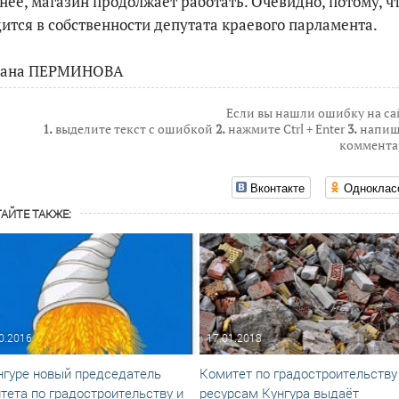
нее, магазин продолжает работать. Очевидно, потому, ч
ится в собственности депутата краевого парламента.
лана ПЕРМИНОВА
Если вы нашли ошибку на са
1.
выделите текст с ошибкой
2.
нажмите Ctrl + Enter
3.
напиш
коммента
Вконтакте
Одноклас
АЙТЕ ТАКЖЕ:
0.2016
17.01.2018
нгуре новый председатель
Комитет по градостроительству
тета по градостроительству и
ресурсам Кунгура выдаёт