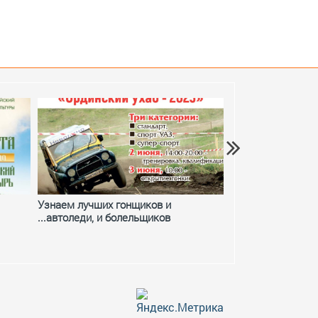
Узнаем лучших гонщиков и
Фестивальное ле
...автоледи, и болельщиков