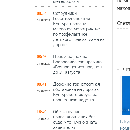
не ме
метеорологи
наход
Сотрудники
08:54
Госавтоинспекции
04.08.2026
Свет
Кунгура провели
массовое мероприятие
по профилактике
детского травматизма на
дороге
Прием заявок на
08:46
Всероссийскую премию
04.08.2026
«Возвращение» продлен
ЧИТ
до 31 августа
Дорожно-транспортная
08:41
обстановка на дорогах
03.08.2026
Кунгурского округа за
прошедшую неделю
06.1
Обжалование
16:49
приостановления без
02.08.2026
В Ку
суда, что нужно знать
заявителю
коми