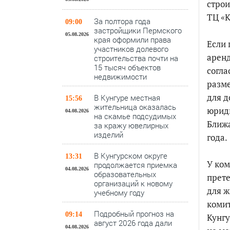
строи
ТЦ «К
За полтора года
09:00
застройщики Пермского
05.08.2026
края оформили права
Если 
участников долевого
аренд
строительства почти на
15 тысяч объектов
согла
недвижимости
разме
для д
В Кунгуре местная
15:56
жительница оказалась
юрид
04.08.2026
на скамье подсудимых
Ближа
за кражу ювелирных
изделий
года.
В Кунгурском округе
13:31
У ком
продолжается приемка
04.08.2026
образовательных
прете
организаций к новому
для ж
учебному году
комит
Подробный прогноз на
09:14
Кунгу
август 2026 года дали
04.08.2026