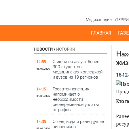
Медиахолдинг «ТЕРРИТО
ГЛАВНАЯ
ГАЗЕ
НОВОСТИ
\
ИСТОРИИ
Нах
С июля по август более
жиз
12:55
300 студентов
06.08.2026
медицинских колледжей
16-12-
и вузов из 19 регионов
Госавтоинспекция
14:15
напоминает о
05.08.2026
необходимости
Кто п
своевременной уплаты
штрафов
Ранее
Огонь, вода и равнодушие
13:35
ресу
чиновников
05.08.2026