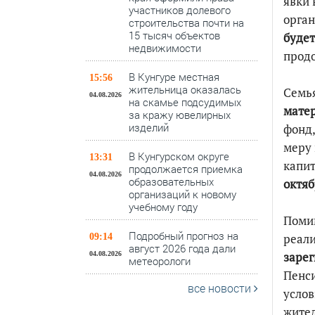
явки 
участников долевого
орган
строительства почти на
15 тысяч объектов
будет
недвижимости
продо
В Кунгуре местная
15:56
жительница оказалась
Семь
04.08.2026
на скамье подсудимых
матер
за кражу ювелирных
изделий
фонд,
меру 
В Кунгурском округе
13:31
капит
продолжается приемка
04.08.2026
образовательных
октяб
организаций к новому
учебному году
Помим
Подробный прогноз на
реал
09:14
август 2026 года дали
зарег
04.08.2026
метеорологи
Пенси
все новости
услов
жител