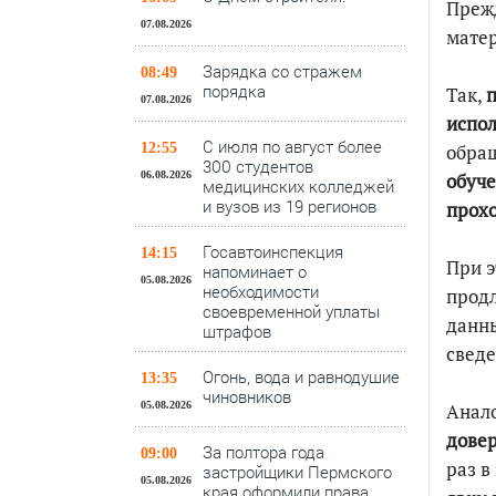
Прежд
07.08.2026
матер
Зарядка со стражем
08:49
порядка
Так,
п
07.08.2026
испол
С июля по август более
12:55
обра
300 студентов
06.08.2026
обуч
медицинских колледжей
и вузов из 19 регионов
прохо
Госавтоинспекция
14:15
При 
напоминает о
05.08.2026
необходимости
продл
своевременной уплаты
данны
штрафов
сведе
Огонь, вода и равнодушие
13:35
чиновников
05.08.2026
Анало
дове
За полтора года
09:00
раз в
застройщики Пермского
05.08.2026
края оформили права