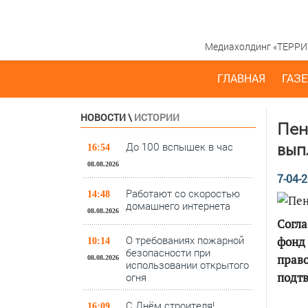
Медиахолдинг «ТЕРРИТО
ГЛАВНАЯ
ГАЗЕ
НОВОСТИ
\
ИСТОРИИ
Пен
До 100 вспышек в час
вып
16:54
08.08.2026
7-04-2
Работают со скоростью
14:48
домашнего интернета
08.08.2026
Согл
О требованиях пожарной
фонд 
10:14
безопасности при
право
08.08.2026
использовании открытого
подт
огня
С Днём строителя!
16:09