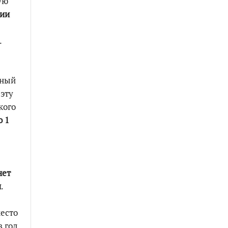
ую
сии
.
нный
 эту
кого
о 1
нет
и
.
есто
 год,