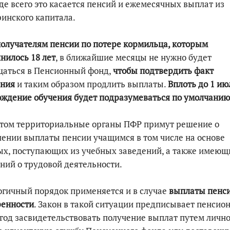
е всего это касается пенсий и ежемесячных выплат из
инского капитала.
По итогам первой п
олучателям пенсии по потере кормильца, которым
нилось 18 лет
, в ближайшие месяцы не нужно будет
щаться в Пенсионный фонд,
чтобы подтвердить факт
ения
и таким образом продлить выплаты.
Вплоть до 1 ию
ждение обучения будет подразумеваться по умолчанию
этом территориальные органы ПФР примут решение о
ении выплаты пенсии учащимся в том числе на основе
х, поступающих из учебных заведений, а также имеющ
ний о трудовой деятельности.
гичный порядок применяется и в случае
выплаты пенси
ренности
. Закон в такой ситуации предписывает пенсио
 год засвидетельствовать получение выплат путем личн