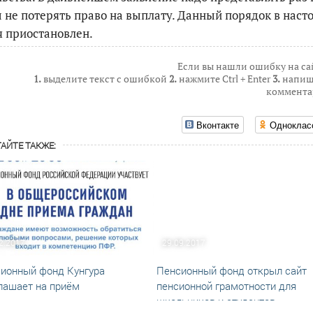
 не потерять право на выплату. Данный порядок в наст
 приостановлен.
Если вы нашли ошибку на са
1.
выделите текст с ошибкой
2.
нажмите Ctrl + Enter
3.
напиш
коммента
Вконтакте
Одноклас
АЙТЕ ТАКЖЕ:
2.2017
29.09.2017
ионный фонд Кунгура
Пенсионный фонд открыл сайт
лашает на приём
пенсионной грамотности для
школьников и студентов