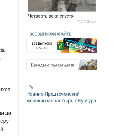
ятилетки
Четверть века спустя
Весь день с Бого
18.12.2025
11.11.2025
ВСЕ ВЫПУСКИ КРАЙТВ
ля
.
ихся
Иоанно-Предтеченский
женский монастырь г.Кунгура
и по
неру
ой