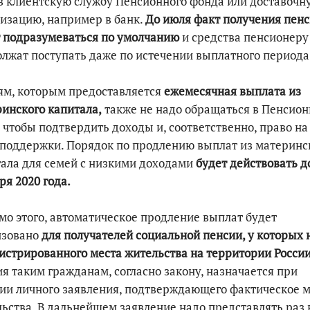
в клиентскую службу Пенсионного фонда или доставочн
изацию, например в банк.
До июля факт получения пен
 подразумеваться по умолчанию
и средства пенсионеру
лжат поступать даже по истечении выплатного периода
ям, которым предоставляется
ежемесячная выплата из
инского капитала,
также не надо обращаться в Пенсио
 чтобы подтвердить доходы и, соответственно, право на
поддержки. Порядок по продлению выплат из материнс
ала для семей с низкими доходами
будет действовать д
ря 2020 года.
о этого, автоматическое продление выплат будет
изовано
для получателей социальной пенсии, у которых 
истрированного места жительства на территории Росси
я таким гражданам, согласно закону, назначается при
ии личного заявления, подтверждающего фактическое м
ьства. В дальнейшем заявление надо представлять раз в