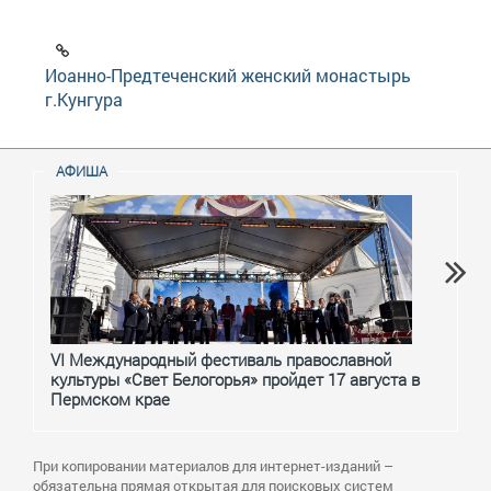
Иоанно-Предтеченский женский монастырь
г.Кунгура
АФИША
VI Международный фестиваль православной
От с
культуры «Свет Белогорья» пройдет 17 августа в
перм
Пермском крае
При копировании материалов для интернет-изданий –
обязательна прямая открытая для поисковых систем