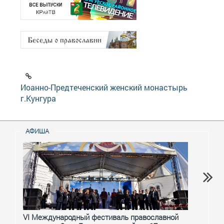
Иоанно-Предтеченский женский монастырь
г.Кунгура
АФИША
VI Международный фестиваль православной
От с