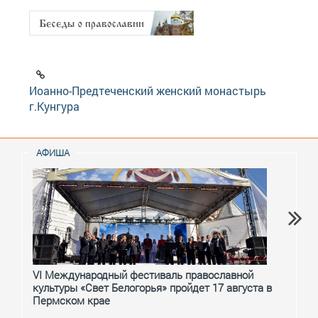
Иоанно-Предтеченский женский монастырь
г.Кунгура
АФИША
VI Международный фестиваль православной
От с
культуры «Свет Белогорья» пройдет 17 августа в
перм
Пермском крае