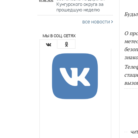
03.08.2026
Кунгурского округа за
прошедшую неделю
Будь
все новости
О пр
МЫ В СОЦ. СЕТЯХ
метео
безоп
знак
Телеф
стаци
вызов
ЧИТ