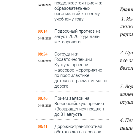
продолжается приемка
04.08.2026
образовательных
Главн
организаций к новому
1. И
учебному году
линия
Подробный прогноз на
09:14
рядом
август 2026 года дали
04.08.2026
метеорологи
2. Пр
Сотрудники
08:54
Госавтоинспекции
все э
04.08.2026
Кунгура провели
безоп
массовое мероприятие
по профилактике
детского травматизма на
дороге
3. Во
манев
Прием заявок на
08:46
осуще
Всероссийскую премию
04.08.2026
«Возвращение» продлен
до 31 августа
4. Пе
Дорожно-транспортная
08:41
пешко
обстановка на дорогах