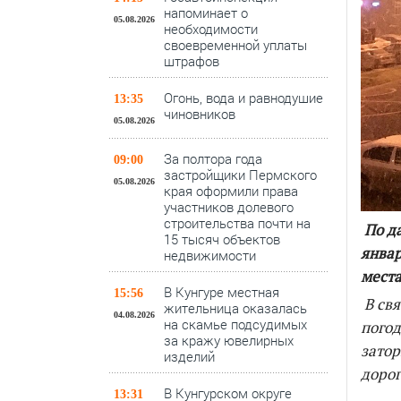
напоминает о
05.08.2026
необходимости
своевременной уплаты
штрафов
Огонь, вода и равнодушие
13:35
чиновников
05.08.2026
За полтора года
09:00
застройщики Пермского
05.08.2026
края оформили права
участников долевого
строительства почти на
По д
15 тысяч объектов
январ
недвижимости
места
В Кунгуре местная
15:56
В св
жительница оказалась
04.08.2026
на скамье подсудимых
пого
за кражу ювелирных
затор
изделий
дорог
В Кунгурском округе
13:31