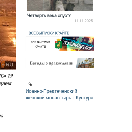
ятилетки
Четверть века спустя
Весь день с Бого
18.12.2025
11.11.2025
ВСЕ ВЫПУСКИ КРАЙТВ
С» 19
 днем
Иоанно-Предтеченский
женский монастырь г.Кунгура
на