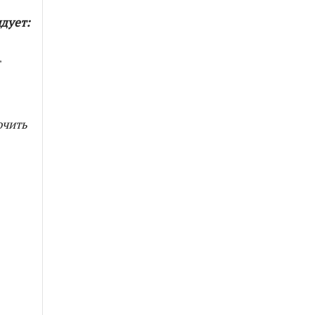
дует:
очить