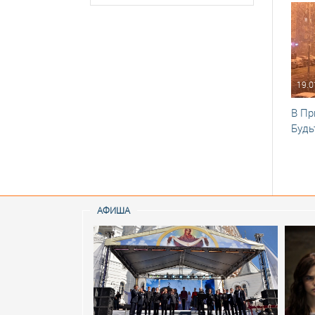
19.0
В Пр
Будь
АФИША