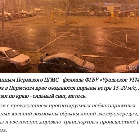
По итогам первой п
анным Пермского ЦГМС - филиала ФГБУ «Уральское УГМ
я в Пермском крае ожидаются порывы ветра 15-20 м/с,
ми по краю - сильный снег, метель.
язи с прохождением прогнозируемых неблагоприятных
дных явлений возможны обрывы линий электропередач,
ы и увеличение дорожно-транспортных происшествий 
ах.