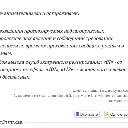
те внимательными и осторожными!
охождении прогнозируемых неблагоприятных
рологических явлений и соблюдении требований
асности во время их прохождения сообщите родным и
омым.
он вызова служб экстренного реагирования:
«01»
- со
онарного телефона,
«101»
,
«112»
- с мобильного телефона
 бесплатный.
Если вы нашли ошибку на са
1.
выделите текст с ошибкой
2.
нажмите Ctrl + Enter
3.
напиш
коммента
Вконтакте
Одноклас
АЙТЕ ТАКЖЕ: