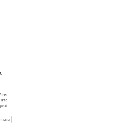
,
йте:
ите
рий
сники