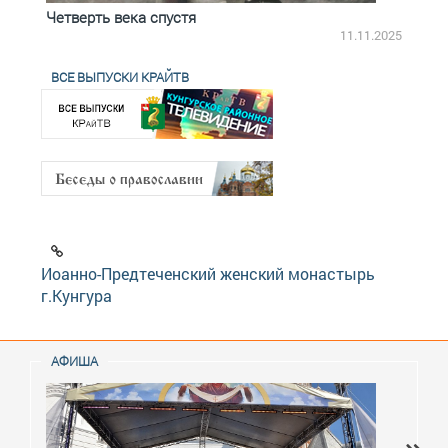
Четверть века спустя
Весь
2.2025
11.11.2025
ВСЕ ВЫПУСКИ КРАЙТВ
Иоанно-Предтеченский женский монастырь
г.Кунгура
АФИША