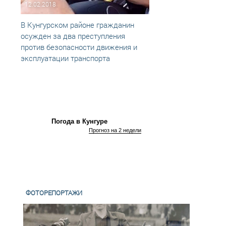
12.02.2018
28.05
В Кунгурском районе гражданин
Кунгу
осужден за два преступления
сожи
против безопасности движения и
эксплуатации транспорта
Погода в Кунгуре
Прогноз на 2 недели
ФОТОРЕПОРТАЖИ