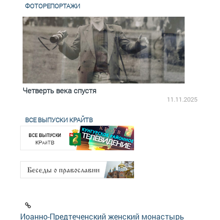
ФОТОРЕПОРТАЖИ
Четверть века спустя
Весь
2.2025
11.11.2025
ВСЕ ВЫПУСКИ КРАЙТВ
Иоанно-Предтеченский женский монастырь