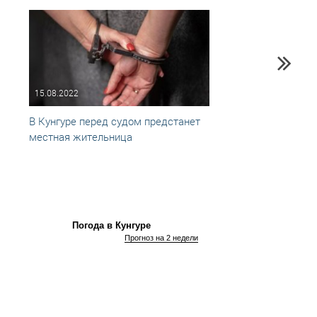
15.08.2022
27.07
В Кунгуре перед судом предстанет
В Кун
местная жительница
мужчи
10 им
Погода в Кунгуре
Прогноз на 2 недели