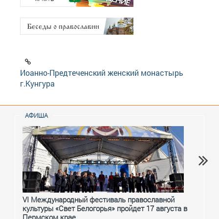
Иоанно-Предтеченский женский монастырь
г.Кунгура
АФИША
VI Международный фестиваль православной
От с
культуры «Свет Белогорья» пройдет 17 августа в
перм
Пермском крае