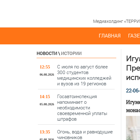
Медиахолдинг «ТЕРРИТО
ГЛАВНАЯ
ГАЗЕ
НОВОСТИ
\
ИСТОРИИ
Игу
С июля по август более
Пре
12:55
300 студентов
06.08.2026
исп
медицинских колледжей
и вузов из 19 регионов
22-06-
Госавтоинспекция
14:15
Игуме
напоминает о
05.08.2026
необходимости
монас
своевременной уплаты
штрафов
Огонь, вода и равнодушие
13:35
чиновников
05.08.2026