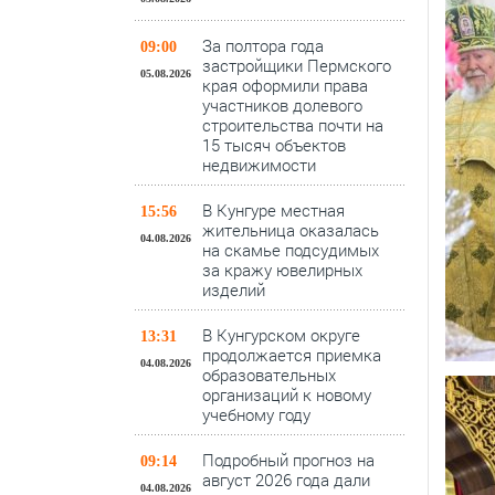
За полтора года
09:00
застройщики Пермского
05.08.2026
края оформили права
участников долевого
строительства почти на
15 тысяч объектов
недвижимости
В Кунгуре местная
15:56
жительница оказалась
04.08.2026
на скамье подсудимых
за кражу ювелирных
изделий
В Кунгурском округе
13:31
продолжается приемка
04.08.2026
образовательных
организаций к новому
учебному году
Подробный прогноз на
09:14
август 2026 года дали
04.08.2026