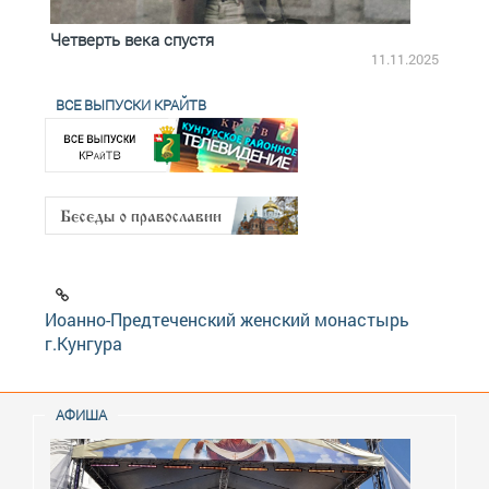
Четверть века спустя
Весь
2.2025
11.11.2025
ВСЕ ВЫПУСКИ КРАЙТВ
Иоанно-Предтеченский женский монастырь
г.Кунгура
АФИША