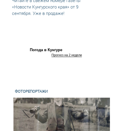
Читайте в свежем номере газеты
Читай
«Новости Кунгурского края» от 9
«Ново
сентября. Уже в продаже!
декаб
Погода в Кунгуре
Прогноз на 2 недели
ФОТОРЕПОРТАЖИ