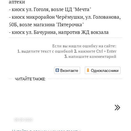
аптеки
- киоск ул. Гоголя, возле ЦД "Мечта"
- киоск микрорайон Черёмушки, ул. Голованова,
50Б, возле магазина "Пятерочка"
- киоск ул. Бачурина, напротив ЖД вокзала
Если вы нашли ошибку на сайте:
1.
выделите текст с ошибкой
2.
нажмите Ctrl + Enter
3.
напишите комментарий
Вконтакте
Одноклассники
ЧИТАЙТЕ ТАКЖЕ:
09.09.2020
04.12