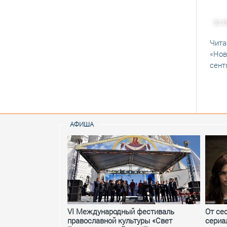
02.0
Чита
«Нов
сент
АФИША
VI Международный фестиваль
От се
православной культуры «Свет
сериа