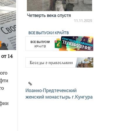
ятилетки
Четверть века спустя
Весь день с Бого
18.12.2025
11.11.2025
ВСЕ ВЫПУСКИ КРАЙТВ
 от 14
ого
ефти
го
Иоанно-Предтеченский
женский монастырь г.Кунгура
афии