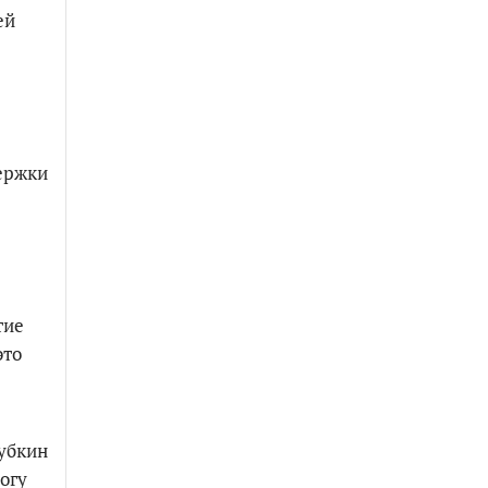
ей
ержки
тие
это
Губкин
огу