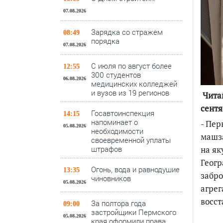
07.08.2026
Зарядка со стражем
08:49
порядка
07.08.2026
С июля по август более
12:55
300 студентов
06.08.2026
медицинских колледжей
и вузов из 19 регионов
Чита
сентя
Госавтоинспекция
14:15
напоминает о
- Пер
05.08.2026
необходимости
машза
своевременной уплаты
на як
штрафов
Геогр
Огонь, вода и равнодушие
13:35
забро
чиновников
05.08.2026
агрег
восст
За полтора года
09:00
застройщики Пермского
05.08.2026
края оформили права