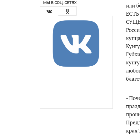
МЫ В СОЦ. СЕТЯХ
или б
ЕСТЬ
СУЩЕ
Росси
купца
Кунгу
Губки
кунгу
любов
благо
- Поч
празд
прошё
Предт
края"