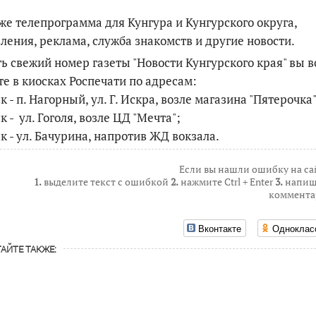
же телепрограмма для Кунгура и Кунгурского округа,
ления, реклама, служба знакомств и другие новости.
ь свежий номер газеты "Новости Кунгурского края" вы в
е в киосках Роспечати по адресам:
ск - п. Нагорный, ул. Г. Искра, возле магазина "Пятерочка"
ск - ул. Гоголя, возле ЦД "Мечта";
ск - ул. Бачурина, напротив ЖД вокзала.
Если вы нашли ошибку на са
1.
выделите текст с ошибкой
2.
нажмите Ctrl + Enter
3.
напиш
коммента
Вконтакте
Одноклас
АЙТЕ ТАКЖЕ: