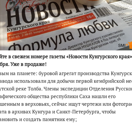
По итогам первой п
йте в свежем номере газеты «Новости Кунгурского края»
бря. Уже в продаже!
вым на планете: буровой агрегат производства Кунгурск
вода использовали для добычи первой кембрийской н
утской реке Толба. Члены экспедиции Отделения Русско
афического общества республики Саха нашли его
шенным в верховьях, сейчас ищут чертежи или фотогр
ата в архивах Кунгура и Санкт-Петербурга, чтобы
ановить и создать памятник ему;