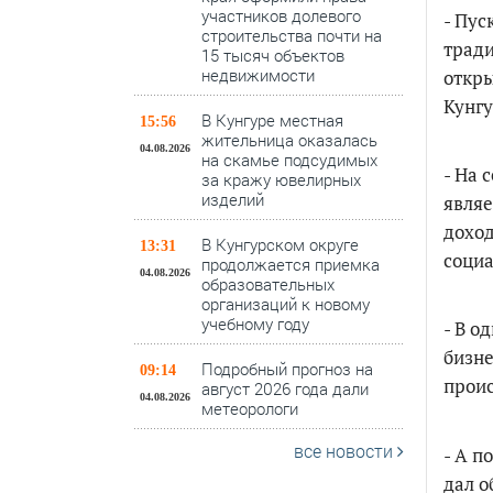
участников долевого
- Пус
строительства почти на
тради
15 тысяч объектов
недвижимости
откры
Кунгу
В Кунгуре местная
15:56
жительница оказалась
04.08.2026
на скамье подсудимых
- На 
за кражу ювелирных
изделий
являе
доход
В Кунгурском округе
13:31
социа
продолжается приемка
04.08.2026
образовательных
организаций к новому
учебному году
- В о
бизне
Подробный прогноз на
09:14
проис
август 2026 года дали
04.08.2026
метеорологи
все новости
- А п
дал о