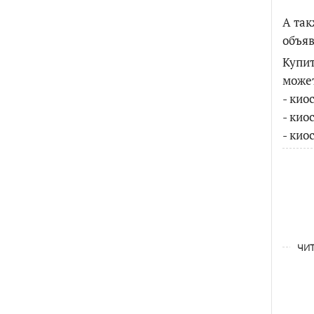
А так
объяв
Купит
может
- кио
- кио
- кио
ЧИТ