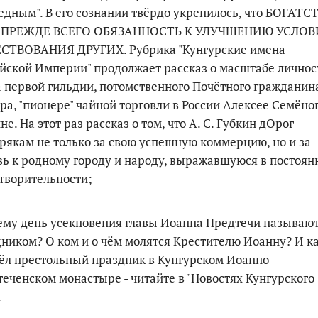
едным". В его сознании твёрдо укрепилось, что БОГАТС
 ПРЕЖДЕ ВСЕГО ОБЯЗАННОСТЬ К УЛУЧШЕНИЮ УСЛО
СТВОВАНИЯ ДРУГИХ. Рубрика "Кунгурские имена
йской Империи" продолжает рассказ о масштабе личнос
 первой гильдии, потомственного Почётного гражданина
ра, "пионере" чайной торговли в России Алексее Семёно
не. На этот раз рассказ о том, что А. С. Губкин дОрог
рякам не только за свою успешную коммерцию, но и за
ь к родному городу и народу, выражавшуюся в постоян
творительности;
ему день усекновения главы Иоанна Предтечи называю
ником? О ком и о чём молятся Крестителю Иоанну? И к
л престольный праздник в Кунгурском Иоанно-
еченском монастыре - читайте в "Новостях Кунгурского
.