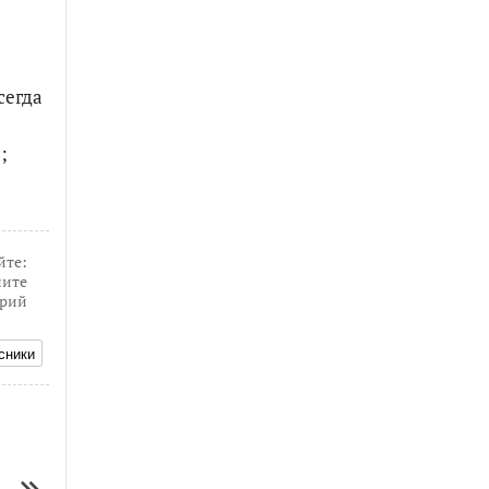
сегда
;
йте:
ите
рий
сники