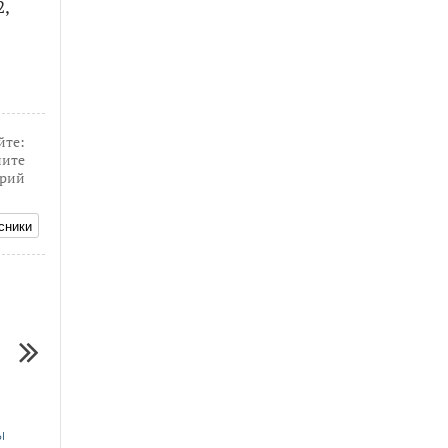
2,
йте:
ите
рий
сники
08.08.2020
13.01.2021
ы
Суббота - один из аварийных дней
107 ДТП с пострадав