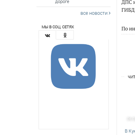
дороге
ДПС и
ГИБДД
все новости
МЫ В СОЦ. СЕТЯХ
По и
ЧИТ
06.0
В Ку