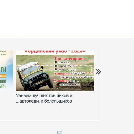
июля
Кунгуре и Кунгурском
Узнаем лучших гонщиков и
Фестивальное ле
...автоледи, и болельщиков