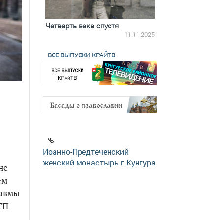
ятилетки
Четверть века спустя
Весь день с Бого
18.12.2025
11.11.2025
ВСЕ ВЫПУСКИ КРАЙТВ
Иоанно-Предтеченский
женский монастырь г.Кунгура
не
ем
равмы
ДТП