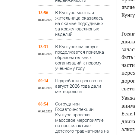
недвижимости
являе
В Кунгуре местная
15:56
Кунгу
жительница оказалась
04.08.2026
на скамье подсудимых
за кражу ювелирных
Госав
изделий
движе
В Кунгурском округе
13:31
зачас
продолжается приемка
04.08.2026
быть
образовательных
организаций к новому
части
учебному году
перех
дорог
Подробный прогноз на
09:14
август 2026 года дали
свет
04.08.2026
метеорологи
Уважа
Сотрудники
08:54
вним
Госавтоинспекции
04.08.2026
Если 
Кунгура провели
массовое мероприятие
движе
по профилактике
алког
детского травматизма на