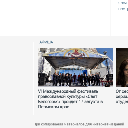
янва
пос
АФИША
VI Международный фестиваль
От се
православной культуры «Свет
сериа
Белогорья» пройдет 17 августа в
студе
Пермском крае
При копировании материалов для интернет-изданий –