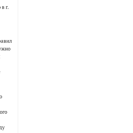
в г.
равил
ужно
й
е
о
!
ого
ду