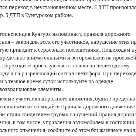
тся переход в неустановленном месте. 5 ДТП произошло 
р, 3 ДТП в Кунгурском районе.
тоинспекция Кунгура напоминает, правила дорожного
ния – закон для всех его участников, нарушение этих п
тую приводит к серьезным последствиям. Пешеходам н
 предельно внимательными и осторожными на проезже
. Переходите проезжую часть только по пешеходному
оду и на разрешающий сигнал светофора. При переход
и в темное время суток используйте на одежде
овозвращающие элементы.
емые участники дорожного движения, будьте предельн
ательными и соблюдайте Правила дорожного движения
Вы стали свидетелем грубых нарушений Правил дорожн
ния, в том числе, управления автомобилем в состоянии
ольного опьянения, сообщите об этом ближайшему наря