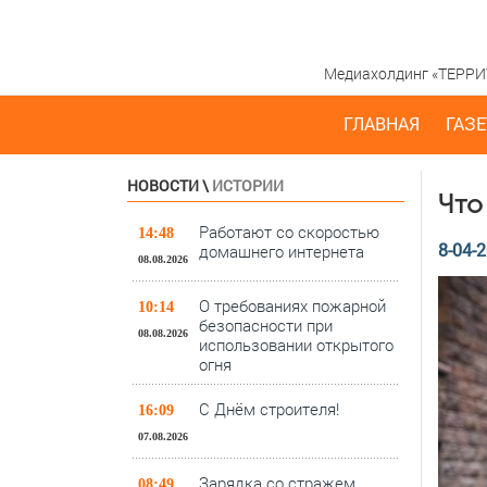
Медиахолдинг «ТЕРРИТО
ГЛАВНАЯ
ГАЗЕ
НОВОСТИ
\
ИСТОРИИ
Что
Работают со скоростью
14:48
8-04-2
домашнего интернета
08.08.2026
О требованиях пожарной
10:14
безопасности при
08.08.2026
использовании открытого
огня
С Днём строителя!
16:09
07.08.2026
Зарядка со стражем
08:49