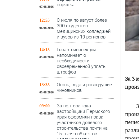
порядка
07.08.2026
С июля по август более
12:55
300 студентов
06.08.2026
медицинских колледжей
и вузов из 19 регионов
Госавтоинспекция
14:15
напоминает о
05.08.2026
необходимости
своевременной уплаты
штрафов
За 3 
Огонь, вода и равнодушие
13:35
произ
чиновников
05.08.2026
За 3 
За полтора года
09:00
застройщики Пермского
произ
05.08.2026
края оформили права
пешех
участников долевого
строительства почти на
разли
15 тысяч объектов
произ