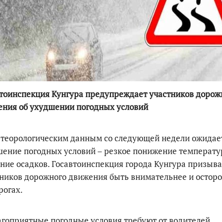
По итогам первой п
тоинспекция Кунгура предупреждает участников дорож
ения об ухудшении погодных условий
етеорологическим данным со следующей недели ожидае
ение погодных условий – резкое понижение температу
ние осадков. Госавтоинспекция города Кунгура призыва
ников дорожного движения быть внимательнее и остор
рогах.
гоприятные погодные условия требуют от водителей