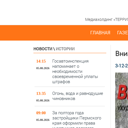
Медиахолдинг «ТЕРРИТО
ГЛАВНАЯ
ГАЗЕ
НОВОСТИ
\
ИСТОРИИ
Вни
Госавтоинспекция
14:15
3-12-2
напоминает о
05.08.2026
необходимости
своевременной уплаты
штрафов
Огонь, вода и равнодушие
13:35
чиновников
05.08.2026
За полтора года
09:00
застройщики Пермского
05.08.2026
края оформили права