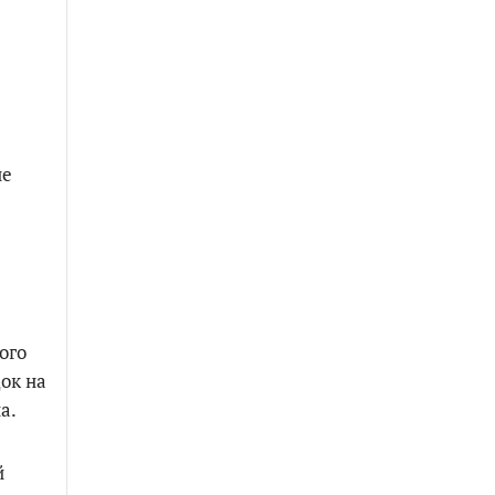
не
ого
ок на
а.
й