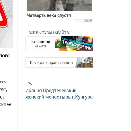
ятилетки
Четверть века спустя
Весь день с Бого
18.12.2025
11.11.2025
ВСЕ ВЫПУСКИ КРАЙТВ
ного
тся
ры,
Иоанно-Предтеченский
ет
женский монастырь г.Кунгура
ожнее