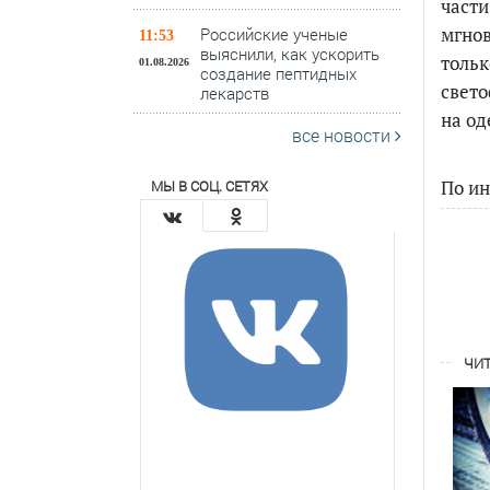
части
мгнов
Российские ученые
11:53
выяснили, как ускорить
тольк
01.08.2026
создание пептидных
свето
лекарств
на о
все новости
По и
МЫ В СОЦ. СЕТЯХ
ЧИТ