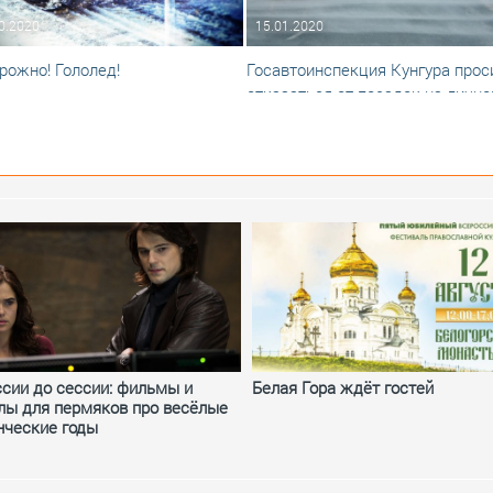
0.2020
15.01.2020
рожно! Гололед!
Госавтоинспекция Кунгура прос
отказаться от поездок на личн
транспорте
ссии до сессии: фильмы и
Белая Гора ждёт гостей
лы для пермяков про весёлые
нческие годы