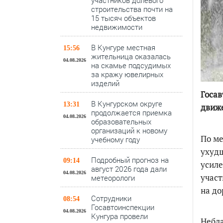
участников долевого
строительства почти на
15 тысяч объектов
недвижимости
В Кунгуре местная
15:56
жительница оказалась
04.08.2026
на скамье подсудимых
за кражу ювелирных
изделий
Госав
В Кунгурском округе
13:31
движ
продолжается приемка
04.08.2026
образовательных
организаций к новому
По м
учебному году
ухудш
Подробный прогноз на
09:14
усиле
август 2026 года дали
04.08.2026
участ
метеорологи
на до
Сотрудники
08:54
Госавтоинспекции
04.08.2026
Кунгура провели
Небла