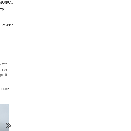
сможет
ть
ьзуйте
йте:
ите
рий
сники