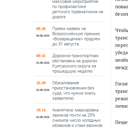
массовое мероприятие
повы
по профилактике
детского травматизма на
безоп
дороге
Прием заявок на
08:46
Чтобы
Всероссийскую премию
04.08.2026
транс
«Возвращение» продлен
до 31 августа
перес
убеди
Дорожно-транспортная
08:41
необх
обстановка на дорогах
03.08.2026
Кунгурского округа за
межд
прошедшую неделю
Обжалование
Госав
16:49
приостановления без
транс
02.08.2026
суда, что нужно знать
режим
заявителю
лично
Аналитика: маркировка
10:16
звонков почти на 25%
02.08.2026
снизила число холодных
Пеше
обзвонов и спам-звонков