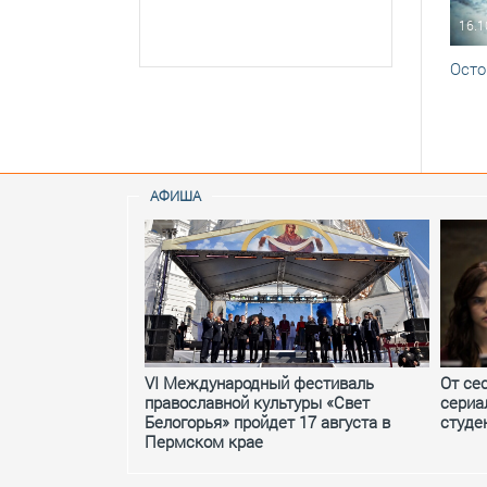
16.1
Осто
АФИША
VI Международный фестиваль
От се
православной культуры «Свет
сериа
Белогорья» пройдет 17 августа в
студе
Пермском крае