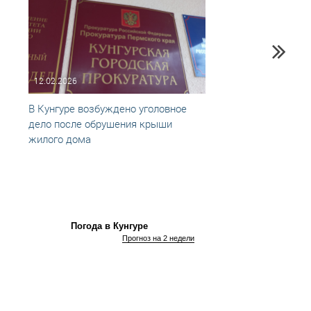
12.02.2026
19.03
В Кунгуре возбуждено уголовное
Лед о
дело после обрушения крыши
подро
жилого дома
Погода в Кунгуре
Прогноз на 2 недели