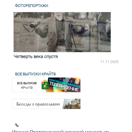
ФОТОРЕПОРТАЖИ
Четверть века спустя
Весь
2.2025
11.11.2025
ВСЕ ВЫПУСКИ КРАЙТВ
Иоанно-Предтеченский женский монастырь