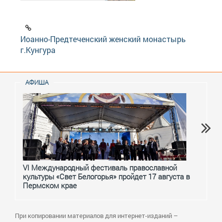
Иоанно-Предтеченский женский монастырь
г.Кунгура
АФИША
VI Международный фестиваль православной
От с
культуры «Свет Белогорья» пройдет 17 августа в
перм
Пермском крае
При копировании материалов для интернет-изданий –