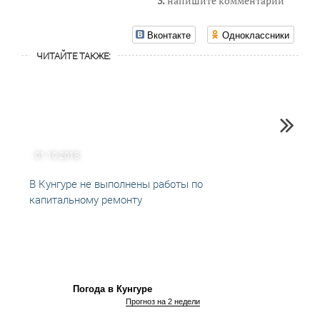
3.
напишите комментарий
Вконтакте
Одноклассники
ЧИТАЙТЕ ТАКЖЕ:
01.10.2018
29.10
В Кунгуре не выполнены работы по
Проку
капитальному ремонту
устра
Погода в Кунгуре
Прогноз на 2 недели