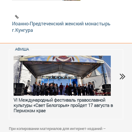
Иоанно-Предтеченский женский монастырь
г.Кунгура
АФИША
VI Международный фестиваль православной
От с
культуры «Свет Белогорья» пройдет 17 августа в
перм
Пермском крае
При копировании материалов для интернет-изданий –