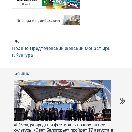
Иоанно-Предтеченский женский монастырь
г.Кунгура
АФИША
VI Международный фестиваль православной
От с
культуры «Свет Белогорья» пройдет 17 августа в
перм