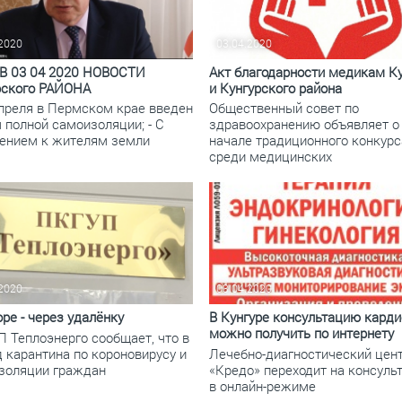
.2020
03.04.2020
В 03 04 2020 НОВОСТИ
Акт благодарности медикам К
рского РАЙОНА
и Кунгурского района
апреля в Пермском крае введен
Общественный совет по
 полной самоизоляции; - С
здравоохранению объявляет о
ением к жителям земли
начале традиционного конкурс
среди медицинских
.2020
03.04.2020
ре - через удалёнку
В Кунгуре консультацию карди
можно получить по интернету
П Теплоэнерго сообщает, что в
 карантина по короновирусу и
Лечебно-диагностический цен
золяции граждан
«Кредо» переходит на консуль
в онлайн-режиме