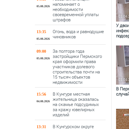
напоминает о
05.08.2026
необходимости
своевременной уплаты
03.04
штрафов
У дво
инфек
Огонь, вода и равнодушие
13:35
подоз
чиновников
05.08.2026
За полтора года
09:00
застройщики Пермского
05.08.2026
края оформили права
участников долевого
строительства почти на
15 тысяч объектов
03.04
недвижимости
В Пер
случа
В Кунгуре местная
15:56
жительница оказалась
04.08.2026
на скамье подсудимых
за кражу ювелирных
изделий
В Кунгурском округе
13:31