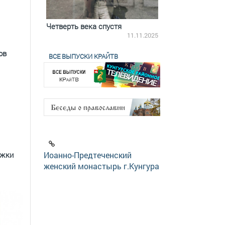
ятилетки
Четверть века спустя
Весь день с Бого
18.12.2025
11.11.2025
ов
ВСЕ ВЫПУСКИ КРАЙТВ
ржки
Иоанно-Предтеченский
женский монастырь г.Кунгура