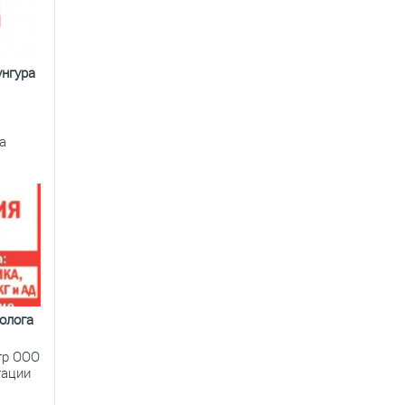
унгура
а
олога
тр ООО
тации