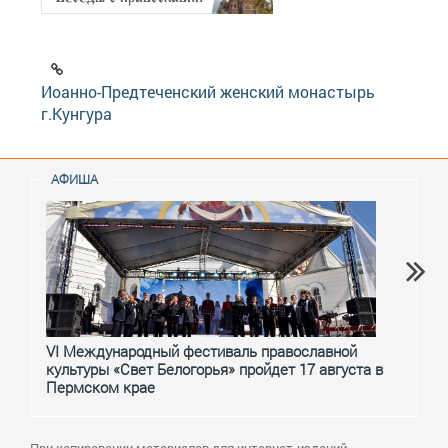
Иоанно-Предтеченский женский монастырь
г.Кунгура
АФИША
VI Международный фестиваль православной
От с
культуры «Свет Белогорья» пройдет 17 августа в
перм
Пермском крае
При копировании материалов для интернет-изданий –