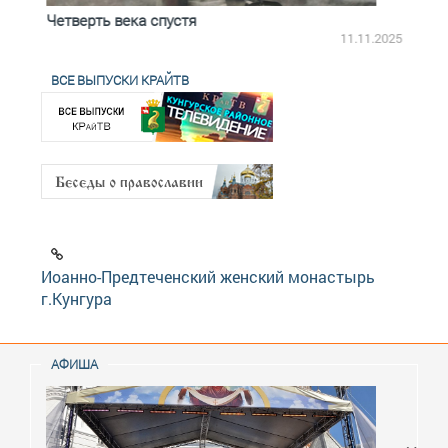
Четверть века спустя
Весь
2.2025
11.11.2025
ВСЕ ВЫПУСКИ КРАЙТВ
Иоанно-Предтеченский женский монастырь
г.Кунгура
АФИША