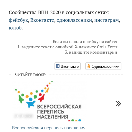
Сообщества ВПН-2020 в социальных сетях:
фэйсбук
,
Вконтакте
,
одноклассники
,
инстаграм
,
ютюб
.
Если вы нашли ошибку на сайте:
1.
выделите текст с ошибкой
2.
нажмите Ctrl + Enter
3.
напишите комментарий
Вконтакте
Одноклассники
ЧИТАЙТЕ ТАКЖЕ:
21.01.2020
13.02
Всероссийская перепись населения
Пройт