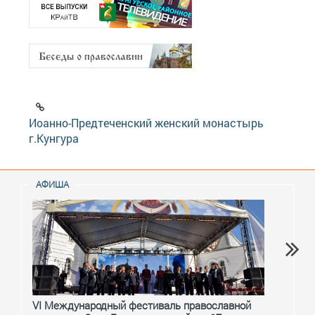
Иоанно-Предтеченский женский монастырь
г.Кунгура
АФИША
VI Международный фестиваль православной
От с