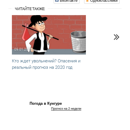
Вконтакте
Одноклассники
ЧИТАЙТЕ ТАКЖЕ:
09.01.2020
21.02
Кто ждет увольнений? Опасения и
Я б в
реальный прогноз на 2020 год
научат
Погода в Кунгуре
Прогноз на 2 недели