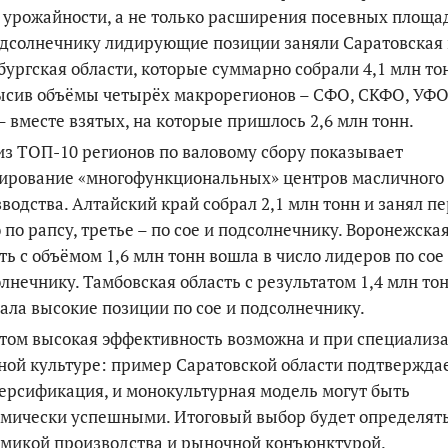
 урожайности, а не только расширения посевных площа
дсолнечнику лидирующие позиции заняли Саратовская
ургская област
и, которые суммарно собрали 4,1 млн то
ысив объёмы четырёх макрорегионов
–
СФО, СКФО, УФО
–
вместе взятых, на которые пришлось 2,6 млн тонн.
з ТОП-10 регионов по валовому сбору показывает
ирование «многофункциональных» центров масличного
водства. Алтайский край собрал 2,1 млн тонн и занял п
 по рапсу, третье
–
по сое и подсолнечнику. Воронежска
ть с объёмом 1,6 млн
тонн вошла в число лидеров по сое
лнечнику. Тамбовская область с результатом 1,4 млн то
ала высокие позиции по сое и подсолнечнику.
том высокая эффективность возможна и при специализ
ной культуре: пример Саратовской области подтверждае
ерсификация, и монокультурная модель могут быть
мически успешными. Итоговый выбор будет определят
омикой производст
ва и рыночной конъюнктурой.