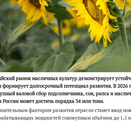
По итогам первой п
ийский рынок масличных культур демонстрирует устой
и формирует долгосрочный потенциал развития. В 2026 
упный валовой сбор подсолнечника, сои, рапса и масли
в России может достичь порядка 34 млн тонн.
лнительным факторо
м развития отрасли станет ввод но
рабатывающих мощностей совокупным объёмом до 1,5 