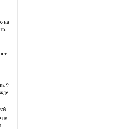
о на
га,
ост
ка 9
ежде
тей
о на
н