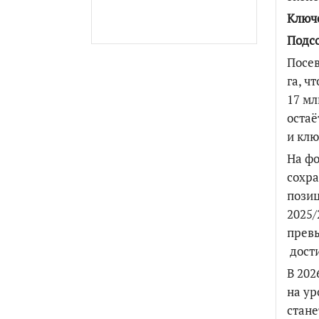
Ключе
Подсо
Посев
га, ч
17 мл
остаё
и кл
На фо
сохра
позиц
2025/
превы
дости
В 202
на ур
стане