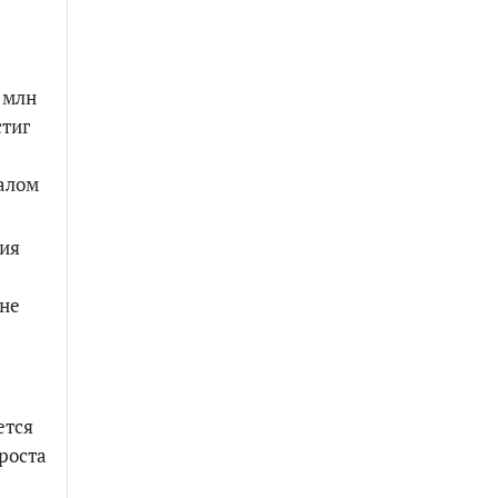
 млн
стиг
алом
сия
оне
ется
роста