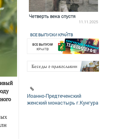
ятилетки
Четверть века спустя
Весь день с Бого
18.12.2025
11.11.2025
ВСЕ ВЫПУСКИ КРАЙТВ
чивый
году
Иоанно-Предтеченский
чного
женский монастырь г.Кунгура
вых
млн