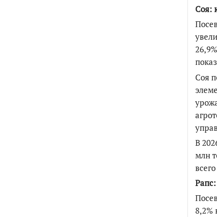
Соя: 
Посев
увели
26,9%
показ
Соя п
элеме
урож
агрот
упра
В 202
млн т
всег
Рапс:
Посев
8,2% 