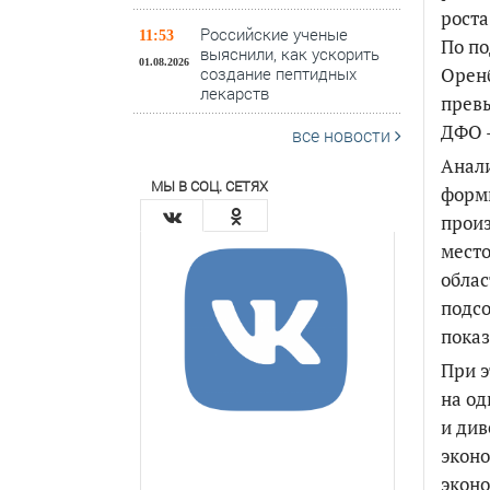
роста
Российские ученые
11:53
По по
выяснили, как ускорить
01.08.2026
Оренб
создание пептидных
лекарств
прев
ДФО
все новости
Анали
МЫ В СОЦ. СЕТЯХ
форм
произ
место
облас
подсо
показ
При э
на од
и див
эконо
экон