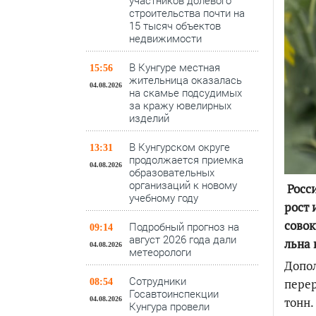
участников долевого
строительства почти на
15 тысяч объектов
недвижимости
В Кунгуре местная
15:56
жительница оказалась
04.08.2026
на скамье подсудимых
за кражу ювелирных
изделий
В Кунгурском округе
13:31
продолжается приемка
04.08.2026
образовательных
организаций к новому
Росс
учебному году
рост 
совок
Подробный прогноз на
09:14
август 2026 года дали
льна 
04.08.2026
метеорологи
Допо
Сотрудники
пере
08:54
Госавтоинспекции
тонн.
04.08.2026
Кунгура провели