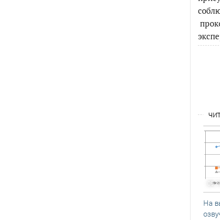
собл
прок
экспе
ЧИТ
09.1
На в
озву