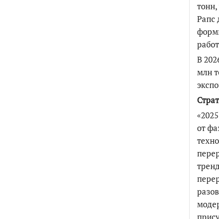
тонн,
Рапс 
форм
работ
В 202
млн т
экспо
Страт
«2025
от фа
техно
пере
тренд
перер
разов
модер
прису