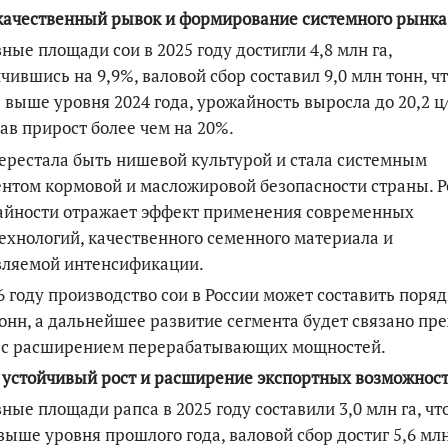
качественный рывок и формирование системного рынка
ные площади сои в 2025 году достигли 4,8 млн га,
чившись на 9,9%, валовой сбор составил 9,0 млн тонн, чт
 выше уровня 2024 года, урожайность выросла до 20,2 ц/
ав прирост более чем на 20%.
ерестала быть нишевой культурой и стала системным
нтом кормовой и масложировой безопасности страны. Р
айности отражает эффект применения современных
ехнологий, качественного семенного материала и
вляемой интенсификации.
6 году производство сои в России может составить поряд
онн, а дальнейшее развитие сегмента будет связано пр
о с расширением перерабатывающих мощностей.
 устойчивый рост и расширение экспортных возможнос
ные площади рапса в 2025 году составили 3,0 млн га, чт
выше уровня прошлого года, валовой сбор достиг 5,6 мл