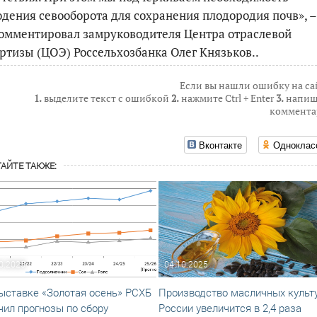
ю
дения севооборота для сохранения плодородия почв»,
–
омментировал
замруководителя Центра отраслевой
ртизы (ЦОЭ) Россельхозбанка Олег Князьков.
.
Если вы нашли ошибку на са
1.
выделите текст с ошибкой
2.
нажмите Ctrl + Enter
3.
напиш
коммента
Вконтакте
Одноклас
АЙТЕ ТАКЖЕ:
0.2025
04.10.2025
ыставке «Золотая осень» РСХБ
Производство масличных культу
чил прогнозы по сбору
России увеличится в 2,4 раза