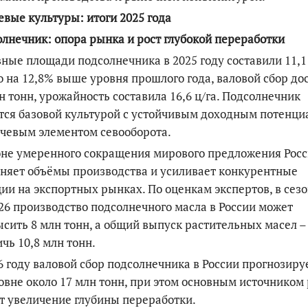
вые культуры: итоги 2025 года
лнечник: опора рынка и рост глубокой переработки
ные площади подсолнечника в 2025 году составили 11,1
то на 12,8% выше уровня прошлого года, валовой сбор до
н тонн, урожайность составила 16,6 ц/га. Подсолнечник
тся базовой культурой с устойчивым доходным потенци
ючевым
элементом севооборота.
не умеренного сокращения мирового предложения Рос
няет объёмы производства и усиливает конкурентные
ии на экспортных рынках. По оценкам экспертов, в сез
26 производство подсолнечного масла в России может
сить 8 млн тонн, а об
щий выпуск растительных масел
–
чь 10,8 млн тонн.
6 году валовой сбор подсолнечника в России прогнозиру
овне около 17 млн тонн, при этом основным источником 
т увеличение глубины переработки.