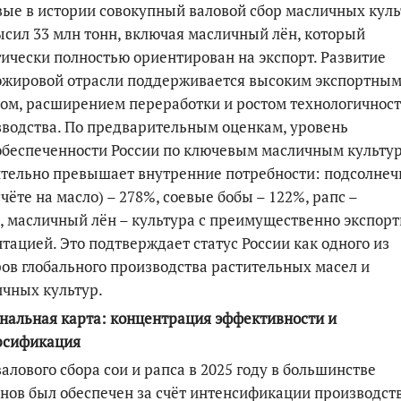
ые в истории совокупный валовой сбор масличных куль
сил 33 млн тонн, включая масличный лён, который
ически полностью ориентирован на экспорт. Развитие
ожировой отрасли поддерживается высоким экспортны
сом, расширением переработки
и ростом технологичнос
водства. По предварительным оценкам, уровень
обеспеченности России по ключевым масличным культу
тельно превышает внутренние потребности: подсолнеч
чёте на масло)
–
278%, соевые бобы
–
122%, рапс
–
,
масличный лён
–
культура с преимущественно экспор
тацией. Это подтверждает статус России как одного из
ов глобального производства растительных масел и
чных культур.
нальная карта: концентрация эффективности и
рсификация
валового сбора сои и рапса в 2025 году в большинстве
нов был обеспечен за счёт интенсификации производст