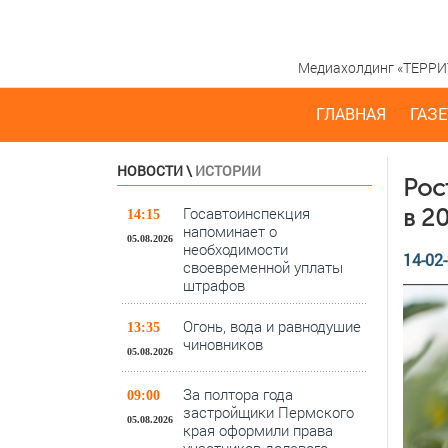
Медиахолдинг «ТЕРРИТО
ГЛАВНАЯ
ГАЗЕ
НОВОСТИ
\
ИСТОРИИ
Рос
Госавтоинспекция
в 2
14:15
напоминает о
05.08.2026
необходимости
14-02-
своевременной уплаты
штрафов
Огонь, вода и равнодушие
13:35
чиновников
05.08.2026
За полтора года
09:00
застройщики Пермского
05.08.2026
края оформили права