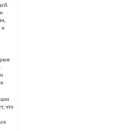
дей.
 и
нн,
 и
ервое
я
 и
нн
ации
т, что
ься