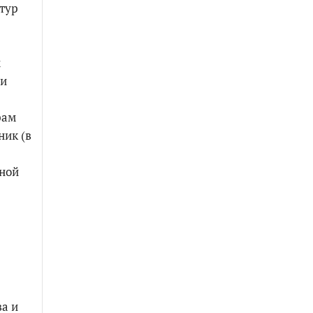
тур
м
ти
рам
ник (в
тной
ва и