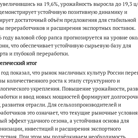
 увеличившись на 19,6%, урожайность выросла до 19,3 ц/
демонстрирует устойчивую позитивную динамику и
ирует достато
чный объём предложения для стабильной
ы переработчиков и расширения экспортных поставок.
6 году валовой сбор рапса прогнозируется на уровне око
онн, что обеспечивает устойчивую сырьевую базу для
рта и глубокой переработки.
егический итог
 год показал, что рынок масличных культур России пер
зы количественного роста к этапу структурного и
логического укрепления. Повышение урожайности, раз
работки и ввод новых мощностей формируют долгосроч
 развития отрасли
. Для сельхозпроизводителей и
аботчиков это означает, что текущие рыночные услови
ый эффект удачного сезона, а устойчивая основа для
низации, инвестиций и расширения экспортного
тствия. При этом мы подчёркиваем необходимость