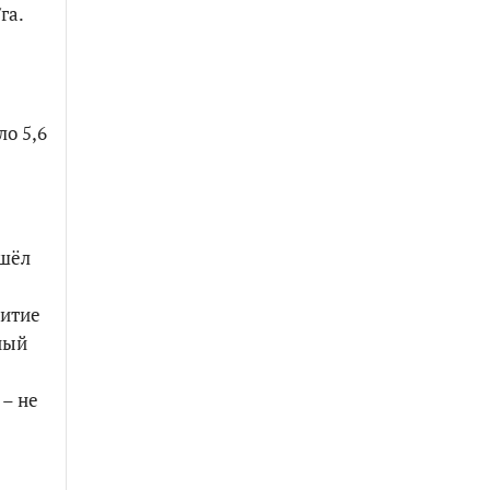
га.
ло 5,6
ешёл
витие
ный
я
–
не