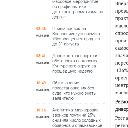
массовое мероприятие
Вперв
по профилактике
превы
детского травматизма на
дороге
практ
масл
Прием заявок на
08:46
спро
Всероссийскую премию
04.08.2026
«Возвращение» продлен
произ
до 31 августа
само
значи
Дорожно-транспортная
08:41
обстановка на дорогах
перес
03.08.2026
Кунгурского округа за
136%
прошедшую неделю
ориен
Обжалование
16:49
центр
приостановления без
02.08.2026
масли
суда, что нужно знать
заявителю
Регио
диве
Аналитика: маркировка
10:16
звонков почти на 25%
Рост 
02.08.2026
снизила число холодных
регио
обзвонов и спам-звонков