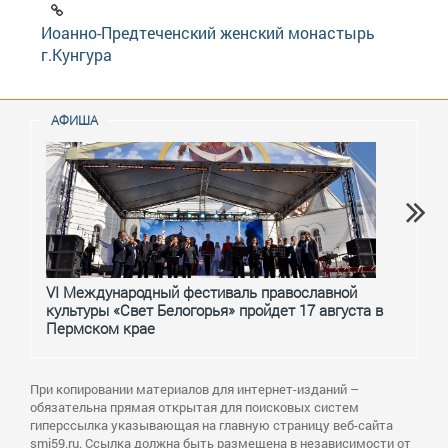
Иоанно-Предтеченский женский монастырь
г.Кунгура
АФИША
VI Международный фестиваль православной
От с
культуры «Свет Белогорья» пройдет 17 августа в
перм
Пермском крае
При копировании материалов для интернет-изданий –
обязательна прямая открытая для поисковых систем
гиперссылка указывающая на главную страницу веб-сайта
smi59.ru. Ссылка должна быть размещена в независимости от