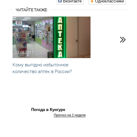
Вконтакте
Одноклассники
ЧИТАЙТЕ ТАКЖЕ:
23.08.2017
09.06
Кому выгодно избыточное
Пермс
количество аптек в России?
актив
общеп
Погода в Кунгуре
Прогноз на 2 недели