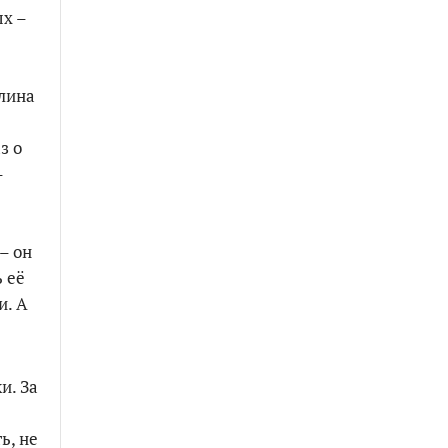
ых –
алина
з о
–
– он
ь её
и. А
и. За
ь, не