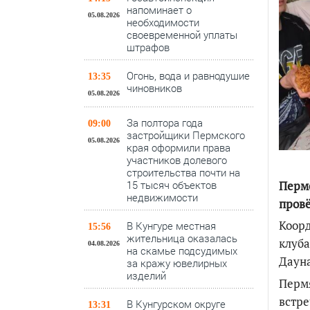
напоминает о
05.08.2026
необходимости
своевременной уплаты
штрафов
Огонь, вода и равнодушие
13:35
чиновников
05.08.2026
За полтора года
09:00
застройщики Пермского
05.08.2026
края оформили права
участников долевого
строительства почти на
15 тысяч объектов
Перм
недвижимости
провё
Коорд
В Кунгуре местная
15:56
жительница оказалась
клуба
04.08.2026
на скамье подсудимых
Дауна
за кражу ювелирных
изделий
Пермя
встре
В Кунгурском округе
13:31