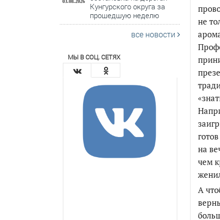
03.08.2026
Кунгурского округа за
прово
прошедшую неделю
не то
арома
все новости
Профе
МЫ В СОЦ. СЕТЯХ
прини
презе
тради
«знат
Напри
заигр
готов
на ве
чем к
женил
А что
верны
больш