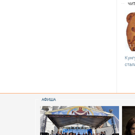
ЧИТ
13.1
Кунг
стал
АФИША