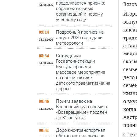
продолжается приемка
Вязов
04.08.2026
образовательных
Игорь
организаций к новому
учебному году
выпу
как а
Подробный прогноз на
09:14
тради
август 2026 года дали
04.08.2026
метеорологи
а Гал
медов
Сотрудники
08:54
сказы
Госавтоинспекции
04.08.2026
Кунгура провели
семье
массовое мероприятие
дело 
по профилактике
детского травматизма на
семей
дороге
жизни
о вку
Прием заявок на
08:46
Всероссийскую премию
когда
04.08.2026
«Возвращение» продлен
Австр
до 31 августа
прян
Дорожно-транспортная
08:41
С тех
обстановка на дорогах