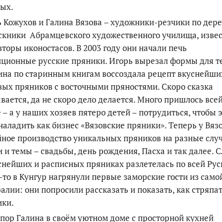
ых.
 Кожухов и Галина Вязова – художники-резчики по дере
скники Абрамцевского художественного училища, изве
вторы иконостасов. В 2003 году они начали печь
ционные русские пряники. Игорь вырезал формы для те
ина по старинным книгам воссоздала рецепт вкуснейши
ых пряников с восточными пряностями. Скоро сказка
вается, да не скоро дело делается. Много пришлось все
 – а у наших хозяев пятеро детей – потрудиться, чтобы 
наладить как бизнес «Вязовские пряники». Теперь у Вяз
ное производство уникальных пряников на разные слу
 и темы – свадьбы, день рождения, Пасха и так далее. 
снейших и расписных пряниках разлетелась по всей Руси
-то в Кунгур нагрянули первые заморские гости из само
алии: они попросили рассказать и показать, как стряпат
ики.
 пор Галина в своём уютном доме с просторной кухней