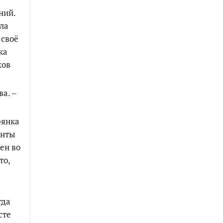
ний.
ла
 своё
ка
хов
ва. –
рянка
енты
ен во
то,
а
гда
сте