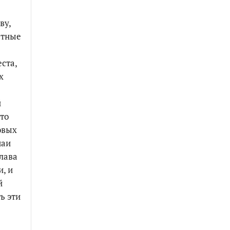
ву,
стные
ста,
х
й
это
овых
чаи
Слава
, и
й
ь эти