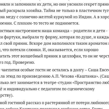
оняли и запомнили их дети, но они уяснили секрет пряни
ый раскрыла хозяйка. Тайна не только в пластичном ту
 на меду с солнечно-желтой куркумой из Индии. А в хо
оении. С плохим-то тесто не поднимется.
остным настроением наша команда – родители и дети -
и фартуки, выбрали ту форму, которая по душе, и кажд
л свой пряник. Вскоре дом наполнился таким ароматом 
, что потекли слюнки. И, оказывается, если хорошо
атать этот волшебный пряник в целлофан, то он не черс
ез год. Проверено.
 чаепития особые гости не остались в долгу – Саша Евсе
ла этюд по произведению А.П. Чехова «Каштанка». (Са
лько лет занимается в театре-студии «Пространство лю
ё и индивидуально с педагогом по сценическому
рству).
ной гостиной рассказ о растерянной от потери любимог
на собаке Каштанке прозвучал особенно остро. Гости