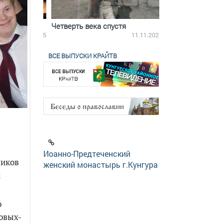
ятилетки
Четверть века спустя
Весь день с Бого
18.12.2025
11.11.2025
ВСЕ ВЫПУСКИ КРАЙТВ
Иоанно-Предтеченский
ников
женский монастырь г.Кунгура
м
о
овых-