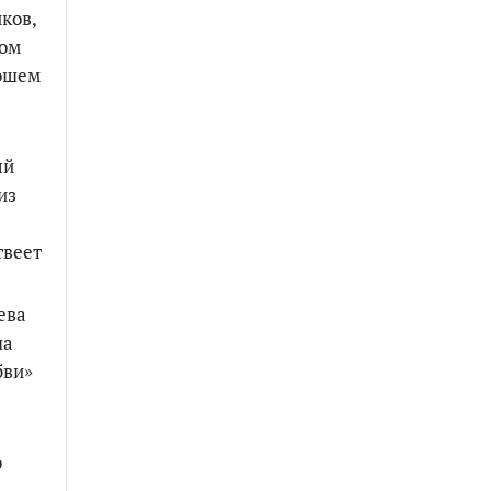
ков,
гом
рошем
ый
из
твеет
ева
ша
бви»
о