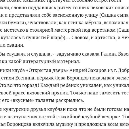
хли, словно поддавшись ритму точных чеховских описа
ак и представляли себе заснеженную улицу (Сашка сыпа
ки бумаги), чувствовали, как псинка мёрзла, вспоминая
е местечко в столярной мастерской под верстаком (Саш
 куталась в пушистый шарф)… Словом, и артистка, и Че
ли овации.
 бы слушала и слушала, - задумчиво сказала Галина Вязо
таки какой литературный материал.
ники клуба «Открытая дверь» Андрей Захаров из г. Доб
 стихи Есенина, пермяк Лева Воронцов показывал элем
Кто во что горазд! Каждый ребенок уникален, как уникал
своей красе вязовский пряник. Только надо замесить тес
 его «вкусные» таланты раскрылись.
 кунгурские друзья клубчан пока что не были готовы н
ые выступления на этой стихийной клубной вечорке. То
ья Воронцова включила музыку и предложила всем вме