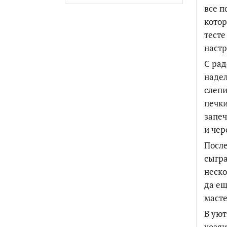
все п
котор
тесте
настр
С рад
надел
слепи
печки
запеч
и чер
После
сыгра
неско
да ещ
масте
В уют
хозяи