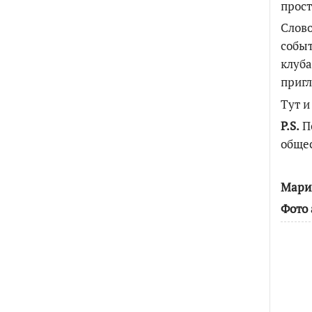
прост
Слово
событ
клуба
пригл
Тут и
P.S.
По
общес
Мари
Фото 