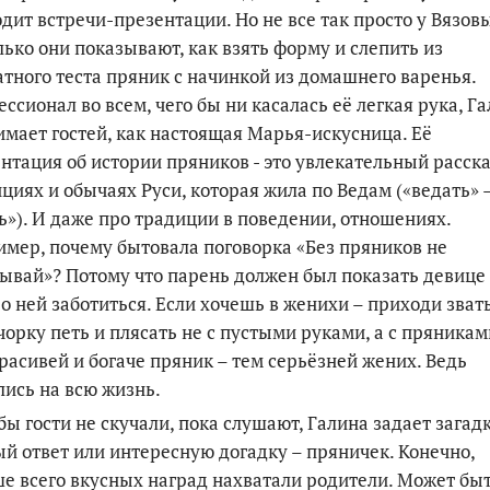
дит встречи-презентации. Но не все так просто у Вязов
лько они показывают, как взять форму и слепить из
тного теста пряник с начинкой из домашнего варенья.
ссионал во всем, чего бы ни касалась её легкая рука, Г
мает гостей, как настоящая Марья-искусница. Её
нтация об истории пряников - это увлекательный расска
циях и обычаях Руси, которая жила по Ведам («ведать» 
ь»). И даже про традиции в поведении, отношениях.
мер, почему бытовала поговорка «Без пряников не
ывай»? Потому что парень должен был показать девице 
 о ней заботиться. Если хочешь в женихи – приходи зват
чорку петь и плясать не с пустыми руками, а с пряникам
расивей и богаче пряник – тем серьёзней жених. Ведь
ись на всю жизнь.
бы гости не скучали, пока слушают, Галина задает загадк
й ответ или интересную догадку – пряничек. Конечно,
е всего вкусных наград нахватали родители. Может быт