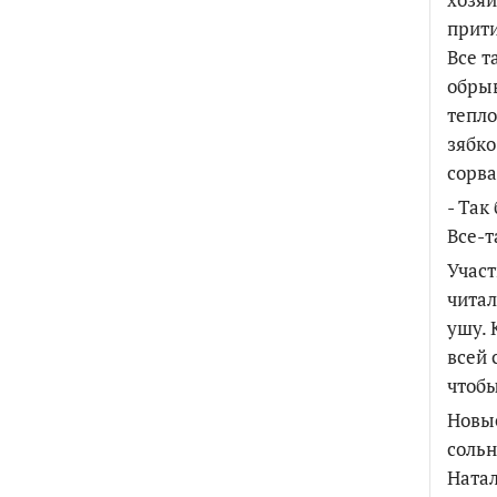
прити
Все т
обрыв
тепло
зябко
сорва
- Так
Все-
Участ
читал
ушу. 
всей 
чтобы
Новые
сольн
Натал