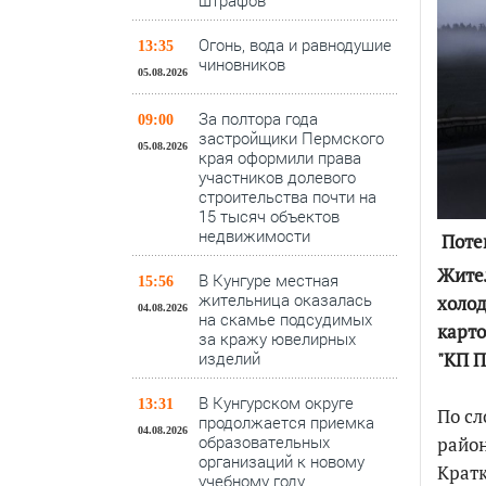
штрафов
Огонь, вода и равнодушие
13:35
чиновников
05.08.2026
За полтора года
09:00
застройщики Пермского
05.08.2026
края оформили права
участников долевого
строительства почти на
15 тысяч объектов
недвижимости
Потеп
Жител
В Кунгуре местная
15:56
жительница оказалась
холод
04.08.2026
на скамье подсудимых
карт
за кражу ювелирных
"КП П
изделий
В Кунгурском округе
13:31
По сл
продолжается приемка
04.08.2026
образовательных
район
организаций к новому
Кратк
учебному году