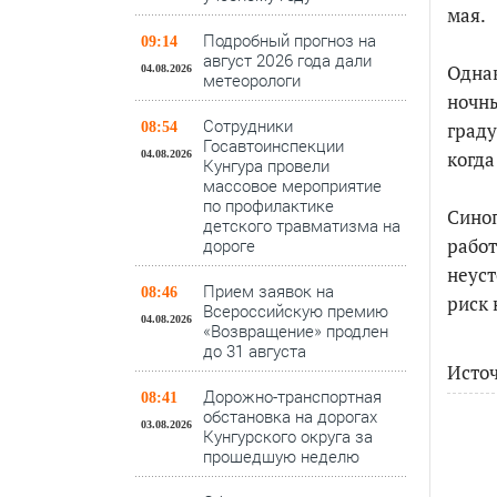
мая.
Подробный прогноз на
09:14
август 2026 года дали
Однак
04.08.2026
метеорологи
ночны
Сотрудники
граду
08:54
Госавтоинспекции
когда
04.08.2026
Кунгура провели
массовое мероприятие
по профилактике
Синоп
детского травматизма на
работ
дороге
неуст
Прием заявок на
08:46
риск 
Всероссийскую премию
04.08.2026
«Возвращение» продлен
до 31 августа
Источ
Дорожно-транспортная
08:41
обстановка на дорогах
03.08.2026
Кунгурского округа за
прошедшую неделю