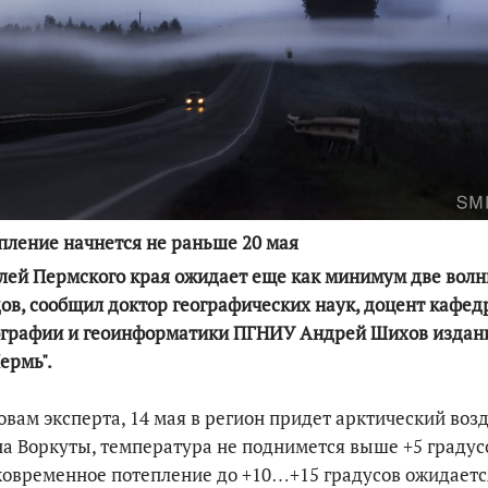
По итогам первой п
ление начнется не раньше 20 мая
ей Пермского края ожидает еще как минимум две вол
ов, сообщил доктор географических наук, доцент кафе
ографии и геоинформатики ПГНИУ Андрей Шихов изда
ермь".
овам эксперта, 14 мая в регион придет арктический возд
а Воркуты, температура не поднимется выше +5 граду
овременное потепление до +10…+15 градусов ожидаетс