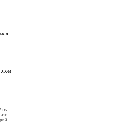
мая,
 этом
йте:
ите
рий