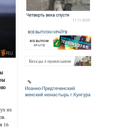
ятилетки
Четверть века спустя
Весь день с Бого
18.12.2025
11.11.2025
ВСЕ ВЫПУСКИ КРАЙТВ
ны
дры
нию
Иоанно-Предтеченский
женский монастырь г.Кунгура
ух из
сов.
я 16