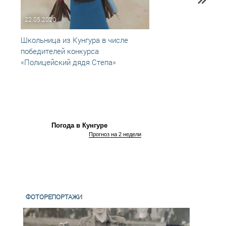
22.05.2020
28.05
Школьница из Кунгура в числе
Кунгу
победителей конкурса
побед
«Полицейский дядя Степа»
Всеро
творч
Стёпа
Погода в Кунгуре
Прогноз на 2 недели
ФОТОРЕПОРТАЖИ